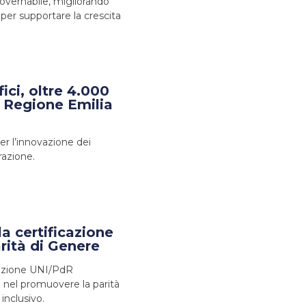
vernabile, migliorando
per supportare la crescita
ici, oltre 4.000
 Regione Emilia
er l’innovazione dei
razione.
a certificazione
rità di Genere
cazione UNI/PdR
 nel promuovere la parità
inclusivo.