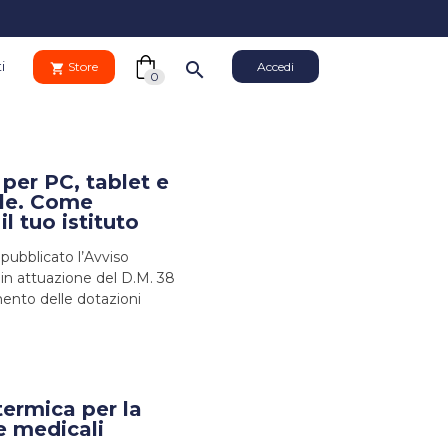
search
i
Store
Accedi
shopping_cart
0
Il tuo
close
carrello
per PC, tablet e
Your
uole. Come
cart
l tuo istituto
Vai al carrello
is
empty.
 pubblicato l’Avviso
 in attuazione del D.M. 38
PROCEDI CON L'ACQUISTO
mento delle dotazioni
termica per la
e medicali