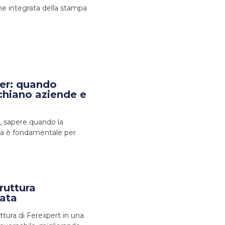
ne integrata della stampa
ner: quando
chiano aziende e
, sapere quando la
ia è fondamentale per
ruttura
ata
ttura di Ferexpert in una