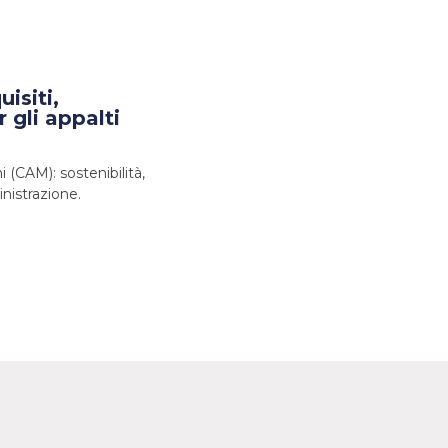
isiti,
 gli appalti
 (CAM): sostenibilità,
nistrazione.