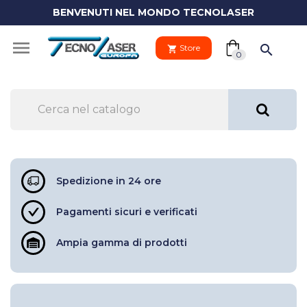
BENVENUTI NEL MONDO TECNOLASER
(0)

search
Store
shopping_cart
shopping_cart
0
Il tuo
clo
carrello
Spedizione in 24 ore
Pagamenti sicuri e verificati
Your
cart
Vai al carre
is
Ampia gamma di prodotti
empty.
PROCEDI 