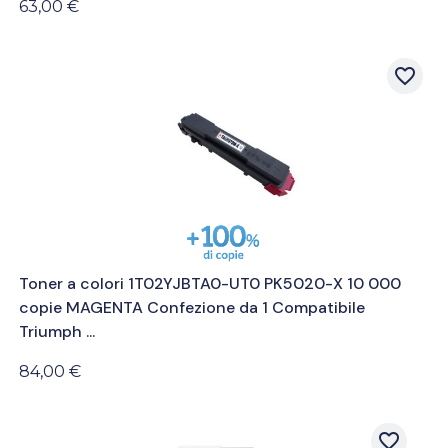
63,00 €
favorite_border
Toner a colori 1T02YJBTA0-UT0 PK5020-X 10 000
copie MAGENTA Confezione da 1 Compatibile
Triumph ...
84,00 €
favorite_border