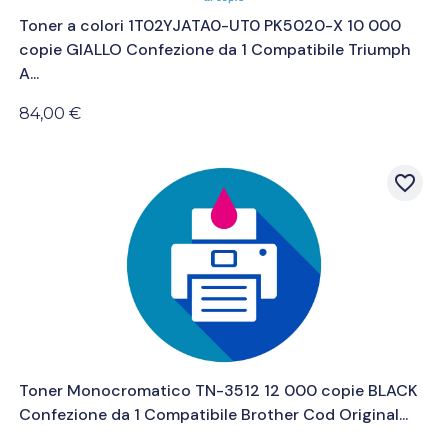
Toner a colori 1T02YJATA0-UT0 PK5020-X 10 000
copie GIALLO Confezione da 1 Compatibile Triumph
A...
84,00 €
favorite_border
Toner Monocromatico TN-3512 12 000 copie BLACK
Confezione da 1 Compatibile Brother Cod Original...