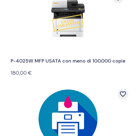
P-4025W MFP USATA con meno di 100.000 copie
180,00 €
favorite_border