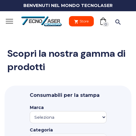
BENVENUTI NEL MONDO TECNOLASER
(0)

search
Store
shopping_cart
shopping_cart
0
Scopri la nostra gamma di
prodotti
Il tuo
clo
carrello
Your
Consumabili per la stampa
cart
Vai al carre
is
Marca
empty.
PROCEDI 
Categoria