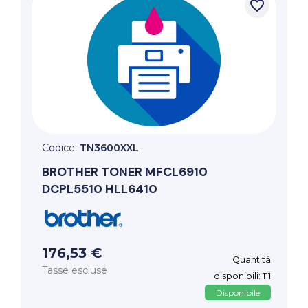
favorite_border
Codice:
TN3600XXL
BROTHER
TONER MFCL6910
DCPL5510 HLL6410
176,53 €
Quantità
Tasse escluse
disponibili: 111
Disponibile