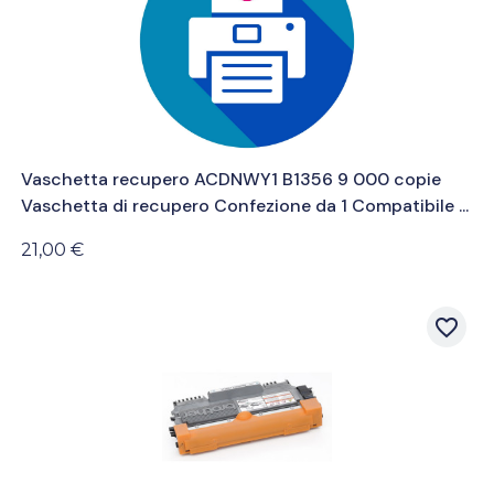
Vaschetta recupero ACDNWY1 B1356 9 000 copie
Vaschetta di recupero Confezione da 1 Compatibile ...
21,00 €
favorite_border