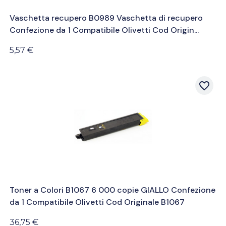
Vaschetta recupero B0989 Vaschetta di recupero
Confezione da 1 Compatibile Olivetti Cod Origin...
5,57 €
favorite_border
Toner a Colori B1067 6 000 copie GIALLO Confezione
da 1 Compatibile Olivetti Cod Originale B1067
36,75 €