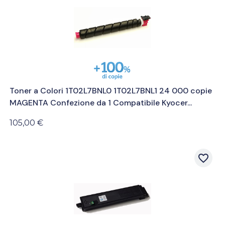
Toner a Colori 1T02L7BNL0 1T02L7BNL1 24 000 copie
MAGENTA Confezione da 1 Compatibile Kyocer...
105,00 €
favorite_border