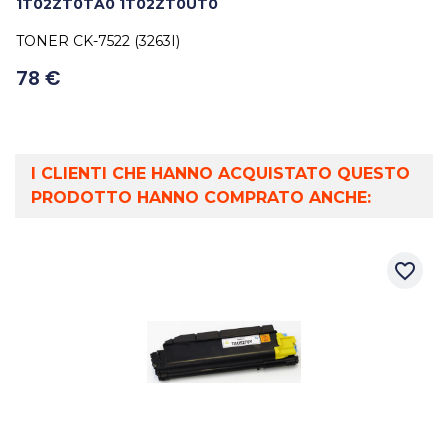
1T02ZT0TA0 1T02ZT0UT0
TONER CK-7522 (3263I)
78 €
I CLIENTI CHE HANNO ACQUISTATO QUESTO
PRODOTTO HANNO COMPRATO ANCHE:
favorite_border