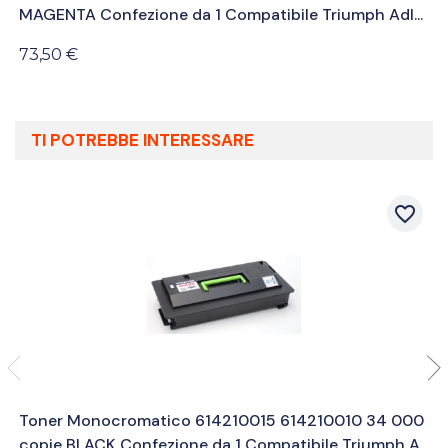
MAGENTA Confezione da 1 Compatibile Triumph Adl...
73,50 €
TI POTREBBE INTERESSARE
favorite_border
Toner Monocromatico 614210015 614210010 34 000
copie BLACK Confezione da 1 Compatibile Triumph A...