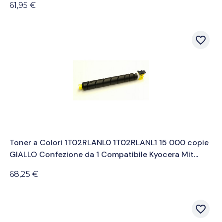
61,95 €
favorite_border
Toner a Colori 1T02RLANL0 1T02RLANL1 15 000 copie
GIALLO Confezione da 1 Compatibile Kyocera Mit...
68,25 €
favorite_border