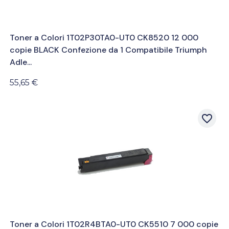
Toner a Colori 1T02P30TA0-UT0 CK8520 12 000
copie BLACK Confezione da 1 Compatibile Triumph
Adle...
55,65 €
favorite_border
Toner a Colori 1T02R4BTA0-UT0 CK5510 7 000 copie