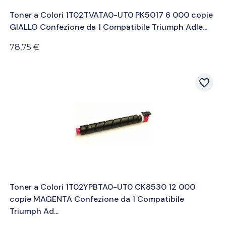
Toner a Colori 1T02TVATA0-UT0 PK5017 6 000 copie
GIALLO Confezione da 1 Compatibile Triumph Adle...
78,75 €
favorite_border
Toner a Colori 1T02YPBTA0-UT0 CK8530 12 000
copie MAGENTA Confezione da 1 Compatibile
Triumph Ad...