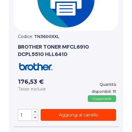
Codice:
TN3600XXL
BROTHER
TONER MFCL6910
DCPL5510 HLL6410
176,53 €
Quantità
Tasse escluse
disponibili: 111
Disponibile
Aggiungi al carrello