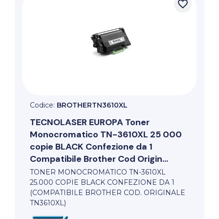
favorite_border
Codice:
BROTHERTN3610XL
TECNOLASER EUROPA
Toner
Monocromatico TN-3610XL 25 000
copie BLACK Confezione da 1
Compatibile Brother Cod Origin...
TONER MONOCROMATICO TN-3610XL
25.000 COPIE BLACK CONFEZIONE DA 1
(COMPATIBILE BROTHER COD. ORIGINALE
TN3610XL)