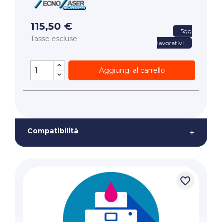
115,50 €
5gg
Tasse escluse
lavorativi
Aggiungi al carrello
Compatibilità
+
favorite_border