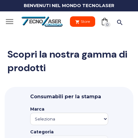
BENVENUTI NEL MONDO TECNOLASER
(0)

search
Store
shopping_cart
shopping_cart
0
Scopri la nostra gamma di
prodotti
Il tuo
clo
carrello
Your
Consumabili per la stampa
cart
Vai al carre
is
Marca
empty.
PROCEDI 
Categoria