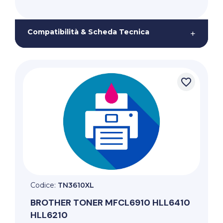
Compatibilità & Scheda Tecnica
+
favorite_border
Codice:
TN3610XL
BROTHER
TONER MFCL6910 HLL6410
HLL6210