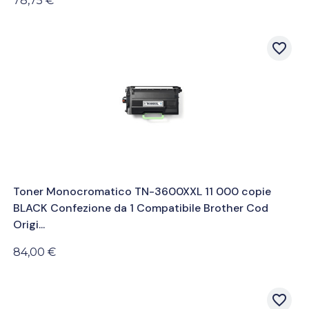
78,75 €
favorite_border
Toner Monocromatico TN-3600XXL 11 000 copie
BLACK Confezione da 1 Compatibile Brother Cod
Origi...
84,00 €
favorite_border