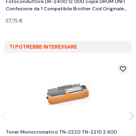
Fotoconduttore DR-2400 12 000 copie DRUM UNIT
Confezione da 1 Compatibile Brother Cod Originale...
57,75 €
TI POTREBBE INTERESSARE
favorite_border
Toner Monocromatico TN-2220 TN-2210 2 600