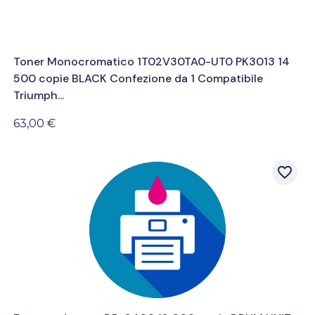
Toner Monocromatico 1T02V30TA0-UT0 PK3013 14
500 copie BLACK Confezione da 1 Compatibile
Triumph...
63,00 €
favorite_border