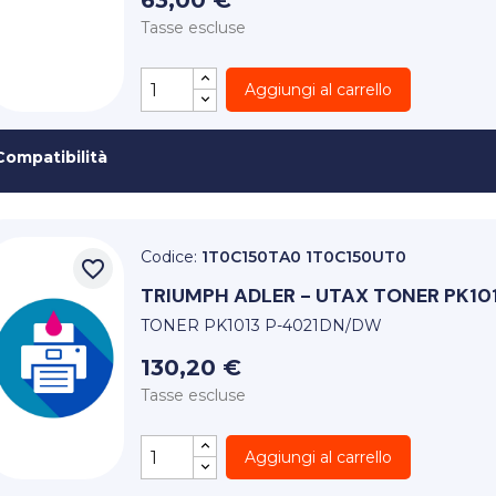
63,00 €
Tasse escluse
Aggiungi al carrello
Compatibilità
Codice:
1T0C150TA0 1T0C150UT0
favorite_border
TRIUMPH ADLER - UTAX
TONER PK10
TONER PK1013 P-4021DN/DW
130,20 €
Tasse escluse
Aggiungi al carrello