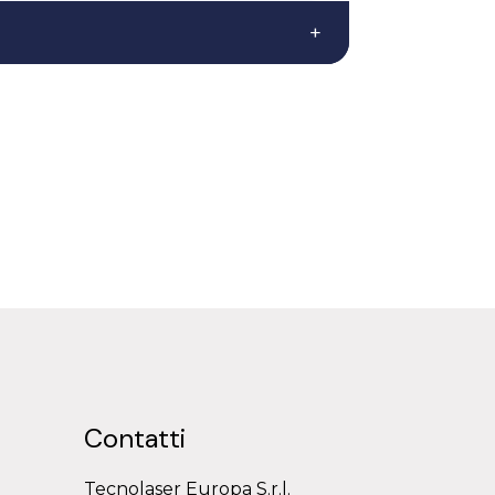
+
Contatti
Tecnolaser Europa S.r.l.