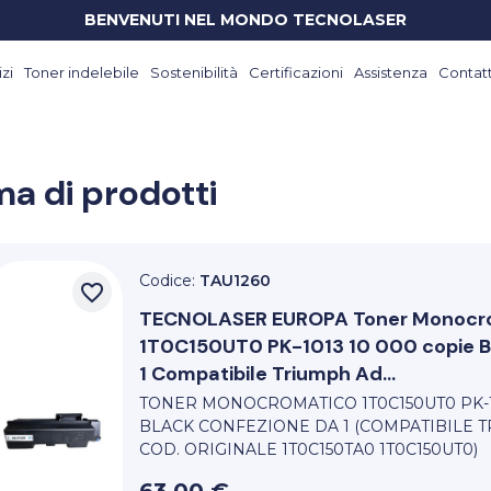
BENVENUTI NEL MONDO TECNOLASER
zi
Toner indelebile
Sostenibilità
Certificazioni
Assistenza
Contatt
a di prodotti
Codice:
TAU1260
favorite_border
TECNOLASER EUROPA
Toner Monocr
1T0C150UT0 PK-1013 10 000 copie 
1 Compatibile Triumph Ad...
TONER MONOCROMATICO 1T0C150UT0 PK-10
BLACK CONFEZIONE DA 1 (COMPATIBILE T
COD. ORIGINALE 1T0C150TA0 1T0C150UT0)