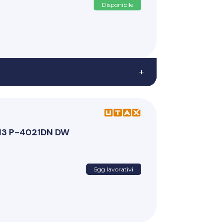
Disponibile
+
13 P-4021DN DW
5gg lavorativi