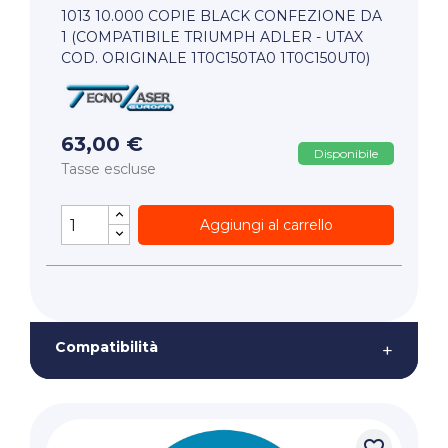
1013 10.000 COPIE BLACK CONFEZIONE DA
1 (COMPATIBILE TRIUMPH ADLER - UTAX
COD. ORIGINALE 1T0C150TA0 1T0C150UT0)
63,00 €
Disponibile
Tasse escluse
Aggiungi al carrello
Compatibilità
+
favorite_border