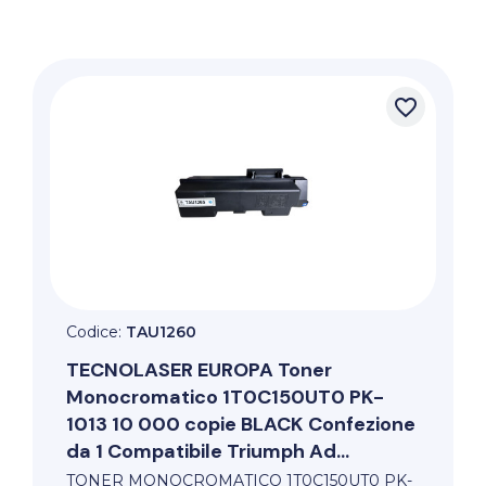
favorite_border
Codice:
TAU1260
TECNOLASER EUROPA
Toner
Monocromatico 1T0C150UT0 PK-
1013 10 000 copie BLACK Confezione
da 1 Compatibile Triumph Ad...
TONER MONOCROMATICO 1T0C150UT0 PK-