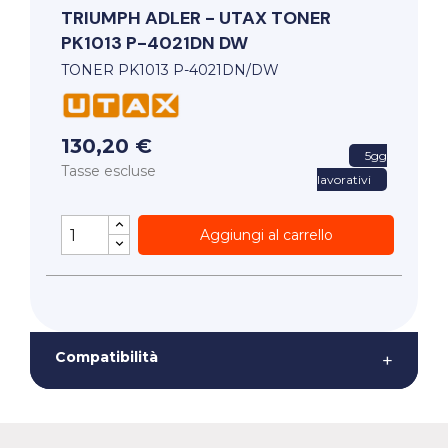
TRIUMPH ADLER - UTAX
TONER
PK1013 P-4021DN DW
TONER PK1013 P-4021DN/DW
130,20 €
5gg
Tasse escluse
lavorativi
Aggiungi al carrello
Compatibilità
+