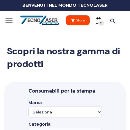
BENVENUTI NEL MONDO TECNOLASER
(0)

search
Store
shopping_cart
shopping_cart
0
Scopri la nostra gamma di
prodotti
Il tuo
clo
carrello
Your
Consumabili per la stampa
cart
Vai al carre
is
Marca
empty.
PROCEDI 
Categoria