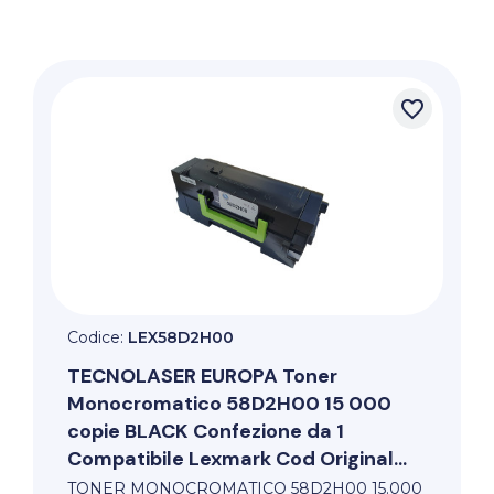
favorite_border
Codice:
LEX58D2H00
TECNOLASER EUROPA
Toner
Monocromatico 58D2H00 15 000
copie BLACK Confezione da 1
Compatibile Lexmark Cod Original...
TONER MONOCROMATICO 58D2H00 15.000