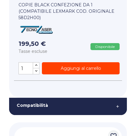
COPIE BLACK CONFEZIONE DA 1
(COMPATIBILE LEXMARK COD. ORIGINALE
58D2H00)
199,50 €
Disponibile
Tasse escluse
Aggiungi al carrello
Compatibilità
+
favorite_border