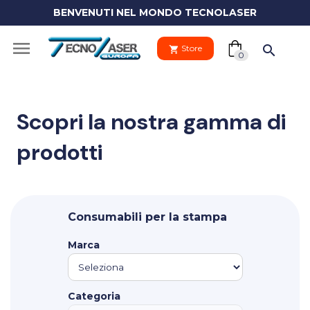
BENVENUTI NEL MONDO TECNOLASER
(0)

search
Store
shopping_cart
shopping_cart
0
Scopri la nostra gamma di
prodotti
Il tuo
clo
carrello
Your
Consumabili per la stampa
cart
Vai al carre
is
Marca
empty.
PROCEDI 
Categoria