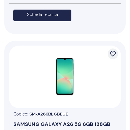
Scheda tecnica
favorite_border
Codice:
SM-A266BLGBEUE
SAMSUNG
GALAXY A26 5G 6GB 128GB