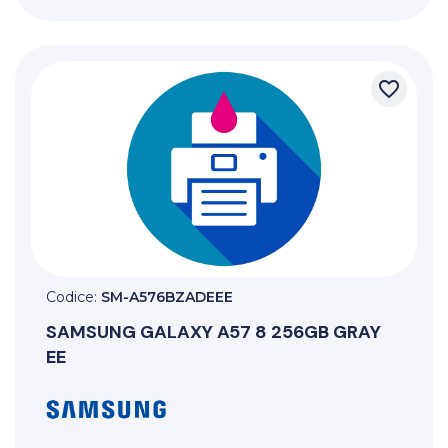
favorite_border
Codice:
SM-A576BZADEEE
SAMSUNG
GALAXY A57 8 256GB GRAY
EE