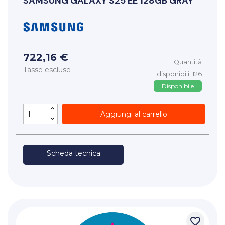
SAMSUNG
GALAXY S25 EE 128GB GRAY
722,16 €
Quantità
Tasse escluse
disponibili: 126
Disponibile
Aggiungi al carrello
Scheda tecnica
favorite_border