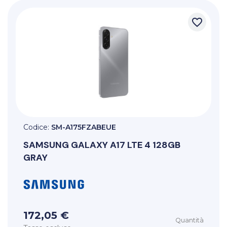
favorite_border
Codice:
SM-A175FZABEUE
SAMSUNG
GALAXY A17 LTE 4 128GB
GRAY
172,05 €
Quantità