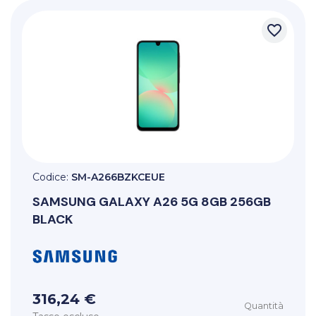
favorite_border
Codice:
SM-A266BZKCEUE
SAMSUNG
GALAXY A26 5G 8GB 256GB
BLACK
316,24 €
Quantità