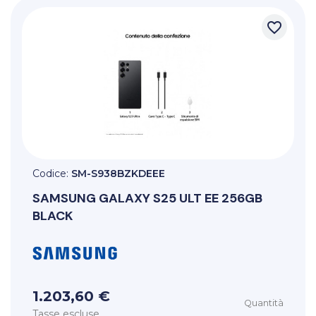
favorite_border
Codice:
SM-S938BZKDEEE
SAMSUNG
GALAXY S25 ULT EE 256GB
BLACK
1.203,60 €
Quantità
Tasse escluse