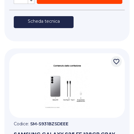
Scheda tecnica
favorite_border
Codice:
SM-S931BZSDEEE