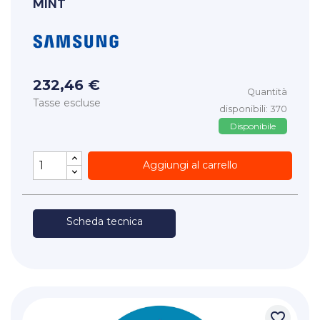
MINT
232,46 €
Quantità
Tasse escluse
disponibili: 370
Disponibile
Aggiungi al carrello
Scheda tecnica
favorite_border