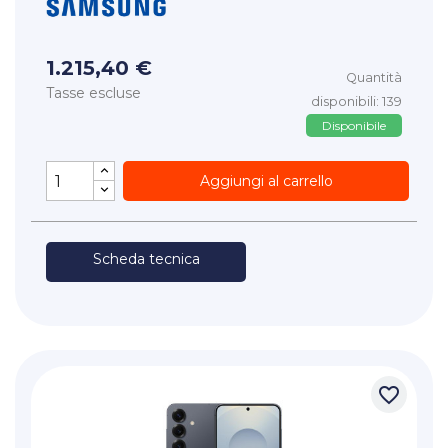
1.215,40 €
Quantità
Tasse escluse
disponibili: 139
Disponibile
Aggiungi al carrello
Scheda tecnica
favorite_border