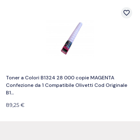
favorite_border
Toner a Colori B1324 28 000 copie MAGENTA
Confezione da 1 Compatibile Olivetti Cod Originale
B1...
89,25 €