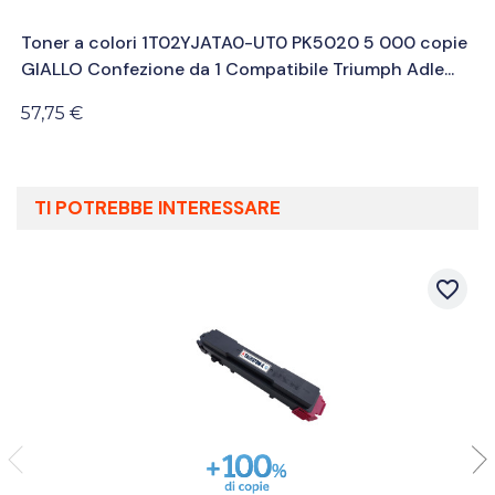
Toner a colori 1T02YJATA0-UT0 PK5020 5 000 copie
GIALLO Confezione da 1 Compatibile Triumph Adle...
57,75 €
TI POTREBBE INTERESSARE
favorite_border