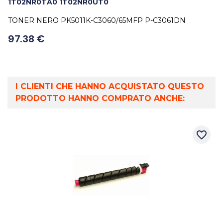
1T02NR0TA0 1T02NR0UT0
TONER NERO PK5011K-C3060/65MFP P-C3061DN
97.38 €
I CLIENTI CHE HANNO ACQUISTATO QUESTO
PRODOTTO HANNO COMPRATO ANCHE:
favorite_border