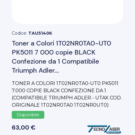
Codice:
TAU5140K
Toner a Colori 1T02NR0TA0-UT0
PK5011 7 000 copie BLACK
Confezione da 1 Compatibile
Triumph Adler...
TONER A COLORI 1T02NR0TA0-UT0 PK5011
7.000 COPIE BLACK CONFEZIONE DA 1
(COMPATIBILE TRIUMPH ADLER - UTAX COD.
ORIGINALE 1T02NR0TA0 1T02NR0UT0)
Disponibile
63,00 €