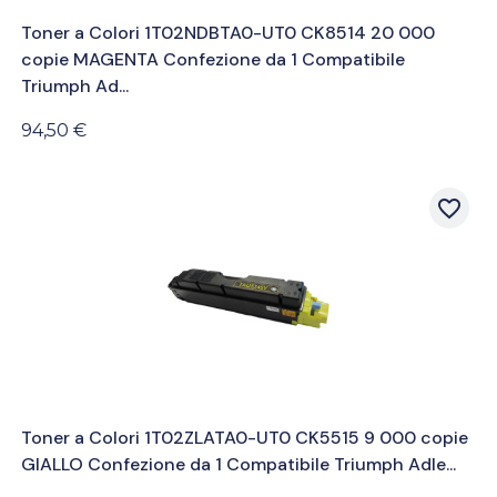
Toner a Colori 1T02NDBTA0-UT0 CK8514 20 000
copie MAGENTA Confezione da 1 Compatibile
Triumph Ad...
94,50 €
favorite_border
Toner a Colori 1T02ZLATA0-UT0 CK5515 9 000 copie
GIALLO Confezione da 1 Compatibile Triumph Adle...