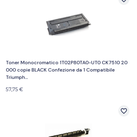
Toner Monocromatico 1T02P80TA0-UT0 CK7510 20
000 copie BLACK Confezione da 1 Compatibile
Triumph...
57,75 €
favorite_border