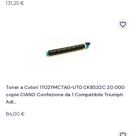
131,25 €
favorite_border
Toner a Colori 1T02YMCTA0-UT0 CK8532C 20 000
copie CIANO Confezione da 1 Compatibile Triumph
Adl...
84,00 €
favorite_border