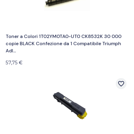
Toner a Colori 1T02YM0TA0-UT0 CK8532K 30 000
copie BLACK Confezione da 1 Compatibile Triumph
Adl...
57,75 €
favorite_border