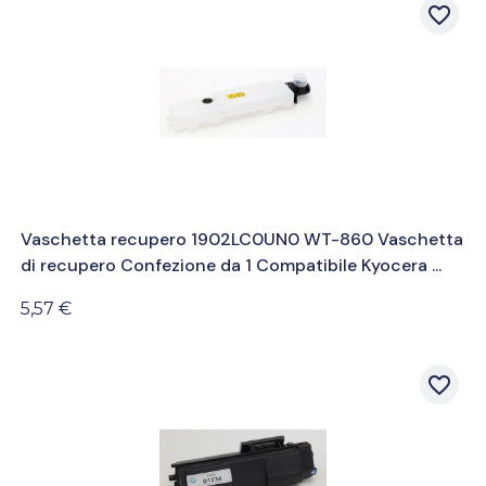
favorite_border
Vaschetta recupero 1902LC0UN0 WT-860 Vaschetta
di recupero Confezione da 1 Compatibile Kyocera ...
5,57 €
favorite_border