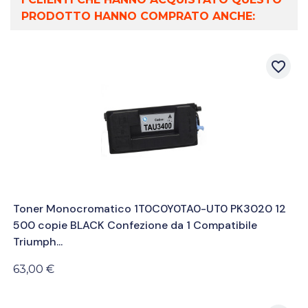
PRODOTTO HANNO COMPRATO ANCHE:
favorite_border
Toner Monocromatico 1T0C0Y0TA0-UT0 PK3020 12
500 copie BLACK Confezione da 1 Compatibile
Triumph...
63,00 €