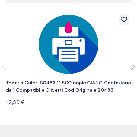
favorite_border
Toner a Colori B0483 11 500 copie CIANO Confezione
da 1 Compatibile Olivetti Cod Originale B0483
42,00 €