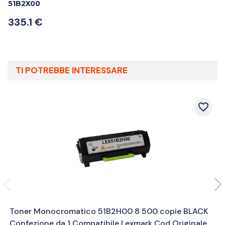
51B2X00
335.1 €
TI POTREBBE INTERESSARE
favorite_border
Toner Monocromatico 51B2H00 8 500 copie BLACK
Confezione da 1 Compatibile Lexmark Cod Originale...