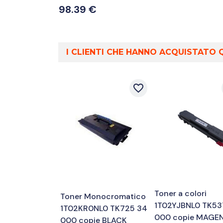
98.39 €
I CLIENTI CHE HANNO ACQUISTAT
favorite_border
Toner a colori
Toner Monocromatico
1T02YJBNL0 TK53
1T02KR0NL0 TK725 34
000 copie MAGE
000 copie BLACK