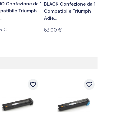
O Confezione da 1
BLACK Confezione da 1
atibile Triumph
Compatibile Triumph
..
Adle...
5 €
63,00 €
favorite_border
favorite_border