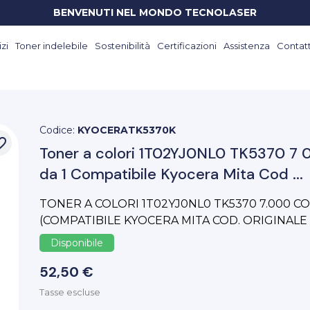
BENVENUTI NEL MONDO TECNOLASER
zi
Toner indelebile
Sostenibilità
Certificazioni
Assistenza
Contatt
Codice:
KYOCERATK5370K
_border
Toner a colori 1T02YJ0NL0 TK5370 7
da 1 Compatibile Kyocera Mita Cod ...
TONER A COLORI 1T02YJ0NL0 TK5370 7.000 C
(COMPATIBILE KYOCERA MITA COD. ORIGINALE
Disponibile
52,50 €
Tasse escluse