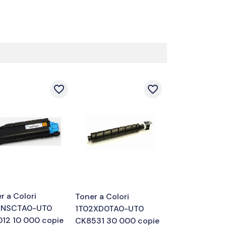
favorite_border
favorite_border
r a Colori
Toner a Colori
2NSCTA0-UT0
1T02XD0TA0-UT0
12 10 000 copie
CK8531 30 000 copie