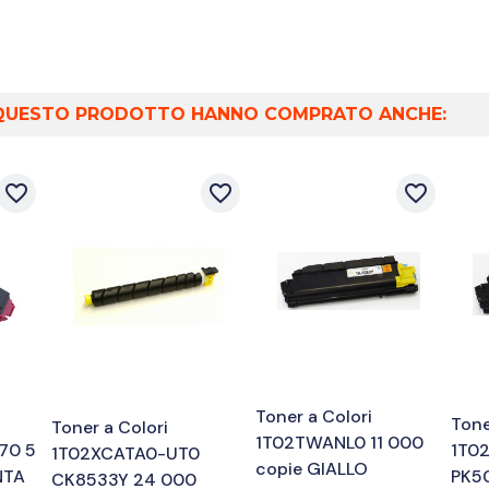
O QUESTO PRODOTTO HANNO COMPRATO ANCHE:
favorite_border
favorite_border
favorite_border
Toner a Colori
Tone
Toner a Colori
1T02TWANL0 11 000
70 5
1T0
1T02XCATA0-UT0
copie GIALLO
NTA
PK50
CK8533Y 24 000