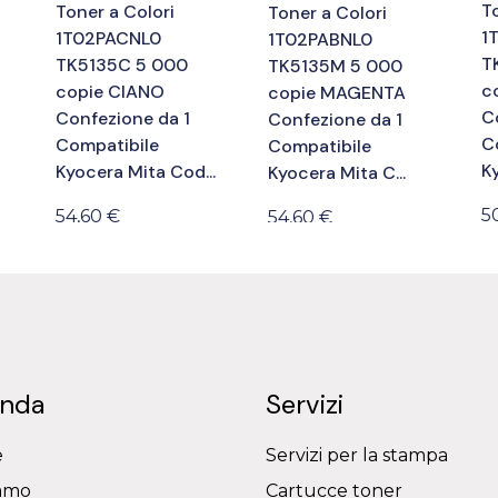
To
Toner a Colori
Toner a Colori
1
1T02PACNL0
1T02PABNL0
T
TK5135C 5 000
TK5135M 5 000
c
copie CIANO
copie MAGENTA
C
Confezione da 1
Confezione da 1
C
Compatibile
Compatibile
Ky
Kyocera Mita Cod...
Kyocera Mita C...
5
54,60 €
54,60 €
enda
Servizi
e
Servizi per la stampa
iamo
Cartucce toner