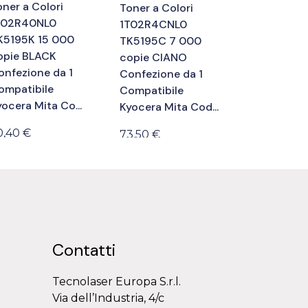
ner a Colori
Toner a Colori
T02R40NL0
1T02R4CNL0
K5195K 15 000
TK5195C 7 000
opie BLACK
copie CIANO
onfezione da 1
Confezione da 1
ompatibile
Compatibile
ocera Mita Co...
Kyocera Mita Cod...
0,40 €
73,50 €
Contatti
Tecnolaser Europa S.r.l.
Via dell’Industria, 4/c