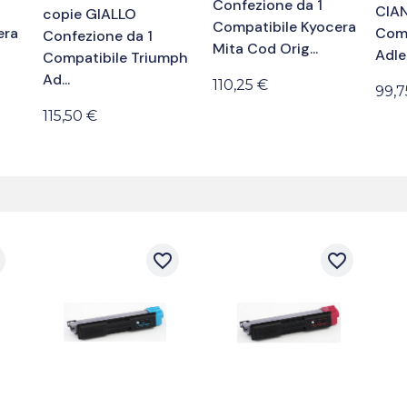
Confezione da 1
CIAN
copie GIALLO
Compatibile Kyocera
era
Comp
Confezione da 1
Mita Cod Orig...
Adle.
Compatibile Triumph
Ad...
110,25 €
99,7
115,50 €
r
favorite_border
favorite_border