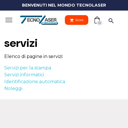
BENVENUTI NEL MONDO TECNOLASER
(0)

search
Store
shopping_cart
shopping_cart
0
servizi
Elenco di pagine in servizi:
Il tuo
Servizi per la stampa
clo
carrello
Servizi informatici
Identificazione automatica
Noleggi
Your
cart
Vai al carre
is
empty.
PROCEDI 