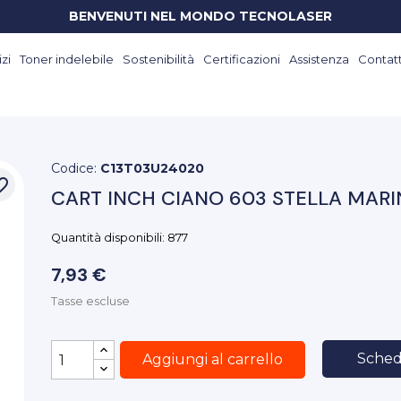
BENVENUTI NEL MONDO TECNOLASER
zi
Toner indelebile
Sostenibilità
Certificazioni
Assistenza
Contatt
Codice:
C13T03U24020
_border
CART INCH CIANO 603 STELLA MARI
Quantità disponibili: 877
7,93 €
Tasse escluse
Sched
Aggiungi al carrello