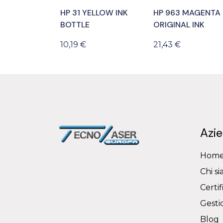
HP 31 YELLOW INK
HP 963 MAGENTA
BOTTLE
ORIGINAL INK
10,19 €
21,43 €
Azi
Hom
Chi s
Certif
Gestio
Blog