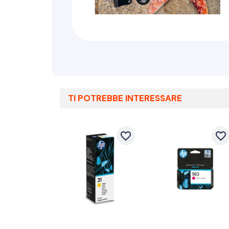
TI POTREBBE INTERESSARE
favorite_border
favorite_border