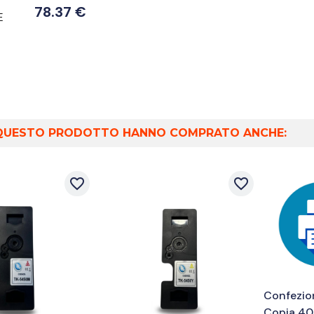
78.37 €
E
O QUESTO PRODOTTO HANNO COMPRATO ANCHE:
favorite_border
favorite_border
Confezio
Copia 4