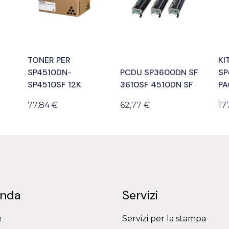
TONER PER
KI
SP4510DN-
PCDU SP3600DN SF
SP
SP4510SF 12K
3610SF 4510DN SF
PA
77,84 €
62,77 €
17
enda
Servizi
e
Servizi per la stampa