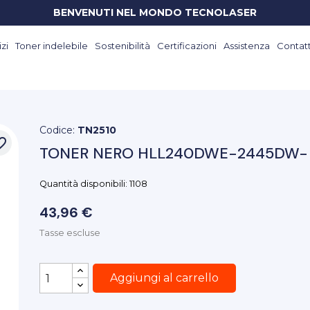
BENVENUTI NEL MONDO TECNOLASER
zi
Toner indelebile
Sostenibilità
Certificazioni
Assistenza
Contatt
Codice:
TN2510
_border
TONER NERO HLL240DWE-2445DW-
Quantità disponibili: 1108
43,96 €
Tasse escluse
Aggiungi al carrello