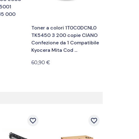
5001
35 000
Toner a colori 1T0C0DCNL0
TK5450 3 200 copie CIANO
Confezione da 1 Compatibile
Kyocera Mita Cod ...
60,90 €
favorite_border
favorite_border