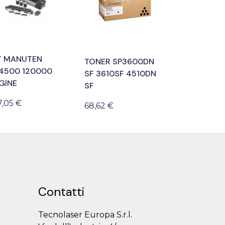
T MANUTEN
TONER SP3600DN
4500 120000
SF 3610SF 4510DN
GINE
SF
7,05 €
68,62 €
Contatti
Tecnolaser Europa S.r.l.