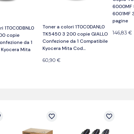
6000MF 
6001MF 
pagine
Toner a colori 1T0C0DANL0
ori 1T0C0DBNL0
146,83 €
TK5450 3 200 copie GIALLO
00 copie
Confezione da 1 Compatibile
nfezione da 1
Kyocera Mita Cod...
 Kyocera Mita
60,90 €
der
favorite_border
favorite_border