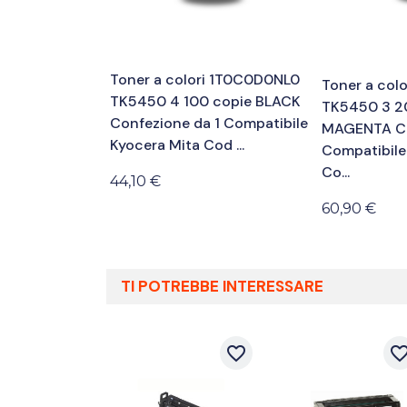
Toner a colori 1T0C0D0NL0
Toner a col
TK5450 4 100 copie BLACK
TK5450 3 2
Confezione da 1 Compatibile
MAGENTA Co
Kyocera Mita Cod ...
Compatibile
Co...
44,10 €
60,90 €
TI POTREBBE INTERESSARE
favorite_border
favorite_bor