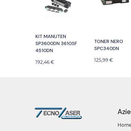
KIT MANUTEN
TONER NERO
SP3600DN 3610SF
SPC340DN
4510DN
125,99 €
192,46 €
Azi
Hom