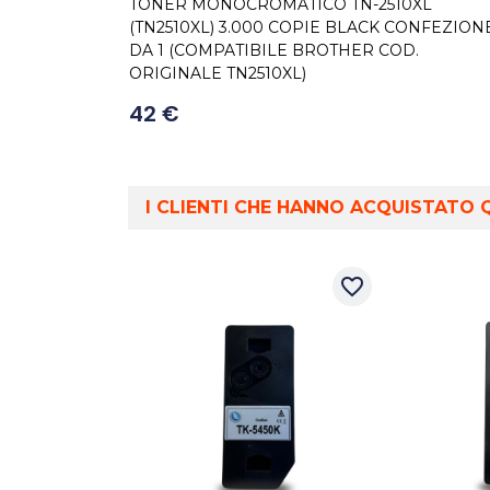
TONER MONOCROMATICO TN-2510XL
(TN2510XL) 3.000 COPIE BLACK CONFEZION
DA 1 (COMPATIBILE BROTHER COD.
ORIGINALE TN2510XL)
42 €
I CLIENTI CHE HANNO ACQUISTAT
favorite_border