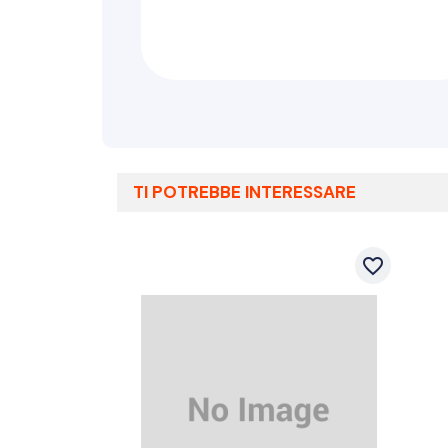
TI POTREBBE INTERESSARE
favorite_border