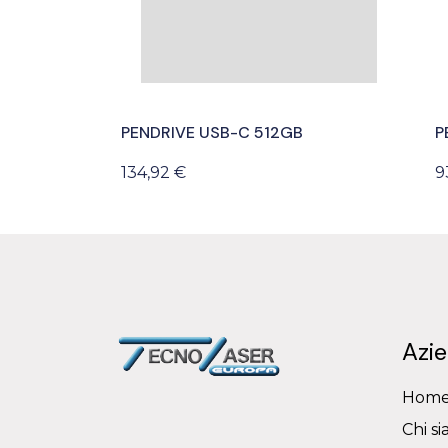
PENDRIVE USB-C 512GB
P
134,92 €
9
Azi
Hom
Chi s