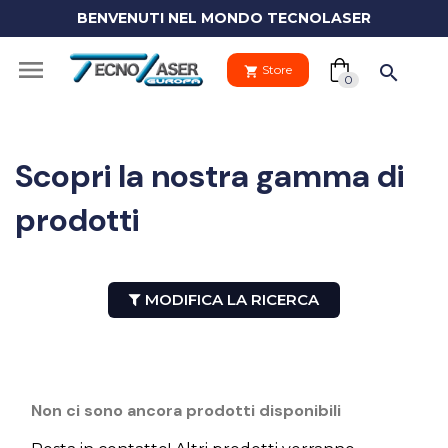
BENVENUTI NEL MONDO TECNOLASER
(0)

search
Store
shopping_cart
shopping_cart
0
Scopri la nostra gamma di
prodotti
Il tuo
clo
carrello
MODIFICA LA RICERCA
Your
cart
Vai al carre
is
empty.
PROCEDI 
Non ci sono ancora prodotti disponibili