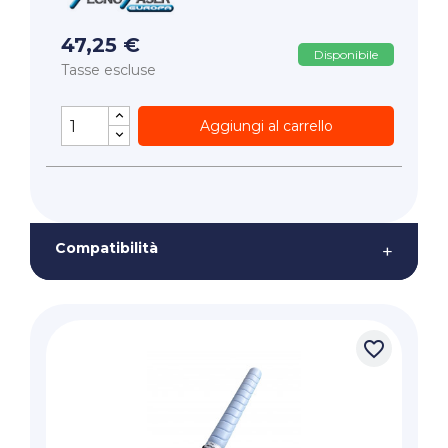
47,25 €
Disponibile
Tasse escluse
Aggiungi al carrello
Compatibilità
+
favorite_border