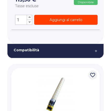
Disponibile
Tasse escluse
Aggiungi al carrello
Compatibilità
+
favorite_border