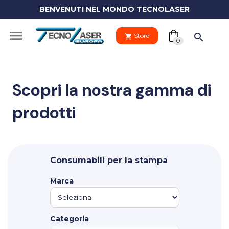
BENVENUTI NEL MONDO TECNOLASER
(0)

search
Store
shopping_cart
shopping_cart
0
Scopri la nostra gamma di
prodotti
Il tuo
clo
carrello
Your
Consumabili per la stampa
cart
Vai al carre
is
Marca
empty.
PROCEDI 
Categoria