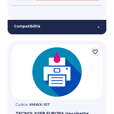
Compatibilità
+
favorite_border
Codice:
KMWX-107
TECNOLASER EUROPA
Vaschetta