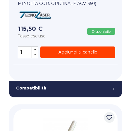
MINOLTA COD. ORIGINALE ACV1350)
115,50 €
Disponibile
Tasse escluse
Aggiungi al carrello
Compatibilità
+
favorite_border