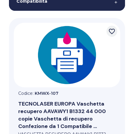
Compatibilità
+
favorite_border
Codice:
KMWX-107
TECNOLASER EUROPA
Vaschetta
recupero AAVAWY1 B1332 44 000
copie Vaschetta di recupero
Confezione da 1 Compatibile ...