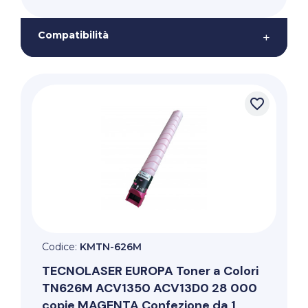
Compatibilità
+
favorite_border
Codice:
KMTN-626M
TECNOLASER EUROPA
Toner a Colori
TN626M ACV1350 ACV13D0 28 000
copie MAGENTA Confezione da 1