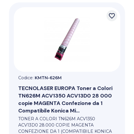
favorite_border
Codice:
KMTN-626M
TECNOLASER EUROPA
Toner a Colori
TN626M ACV1350 ACV13D0 28 000
copie MAGENTA Confezione da 1
Compatibile Konica Mi...
TONER A COLORI TN626M ACV1350
ACV13D0 28.000 COPIE MAGENTA
CONFEZIONE DA 1 (COMPATIBILE KONICA