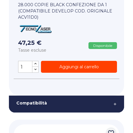
28.000 COPIE BLACK CONFEZIONE DA 1
(COMPATIBILE DEVELOP COD. ORIGINALE
ACV11D0)
47,25 €
Disponibile
Tasse escluse
Aggiungi al carrello
Compatibilità
+
favorite_border