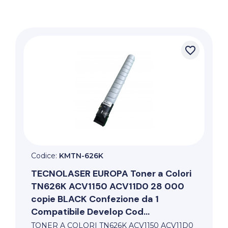
favorite_border
Codice:
KMTN-626K
TECNOLASER EUROPA
Toner a Colori
TN626K ACV1150 ACV11D0 28 000
copie BLACK Confezione da 1
Compatibile Develop Cod...
TONER A COLORI TN626K ACV1150 ACV11D0