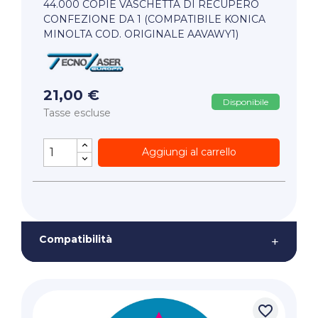
44.000 COPIE VASCHETTA DI RECUPERO
CONFEZIONE DA 1 (COMPATIBILE KONICA
MINOLTA COD. ORIGINALE AAVAWY1)
21,00 €
Disponibile
Tasse escluse
Aggiungi al carrello
Compatibilità
+
favorite_border