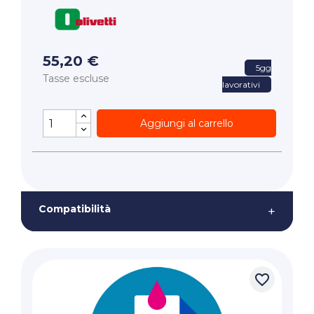
55,20 €
5gg
Tasse escluse
lavorativi
Aggiungi al carrello
Compatibilità
+
favorite_border