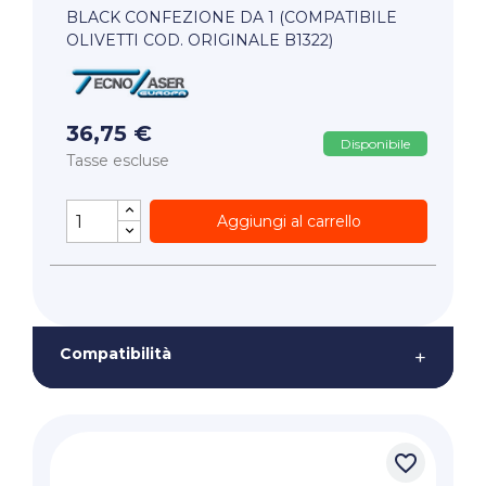
BLACK CONFEZIONE DA 1 (COMPATIBILE
OLIVETTI COD. ORIGINALE B1322)
36,75 €
Disponibile
Tasse escluse
Aggiungi al carrello
Compatibilità
+
favorite_border