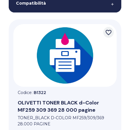
Compatibilità
+
favorite_border
Codice:
B1322
OLIVETTI
TONER BLACK d-Color
MF259 309 369 28 000 pagine
TONER_BLACK D-COLOR MF259/309/369
28.000 PAGINE