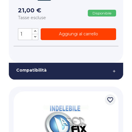
21,00 €
Disponibile
Tasse escluse
Aggiungi al carrello
Compatibilità
+
favorite_border