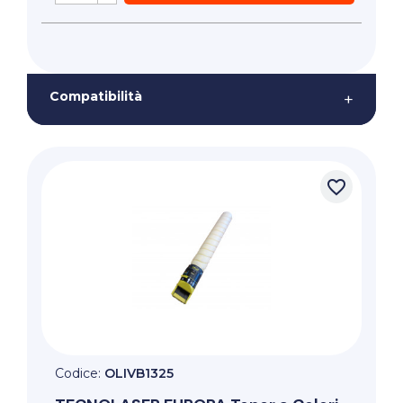
Compatibilità
+
favorite_border
Codice:
OLIVB1325