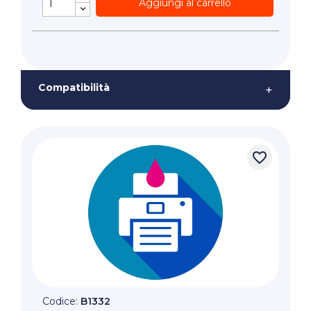
Aggiungi al carrello
Compatibilità
+
favorite_border
Codice:
B1332