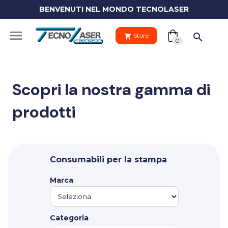
BENVENUTI NEL MONDO TECNOLASER
(0)

search
Store
shopping_cart
shopping_cart
0
Scopri la nostra gamma di
prodotti
Il tuo
clo
carrello
Your
Consumabili per la stampa
cart
Vai al carre
is
Marca
empty.
PROCEDI 
Categoria