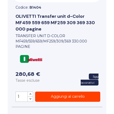
Codice:
B1404
OLIVETTI
Transfer unit d-Color
MF459 559 659 MF259 309 369 330
000 pagine
TRANSFER UNIT D-COLOR
MF459/559/659/MF259/309/369 330.000
PAGINE
280,68 €
5gg
Tasse escluse
lavorativi
Aggiungi al carrello