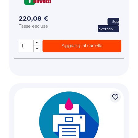
220,08 €
5gg
Tasse escluse
lavorativi
Aggiungi al carrello
favorite_border