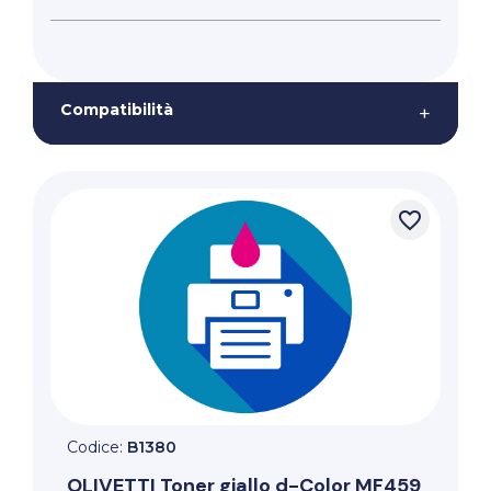
Compatibilità
+
favorite_border
Codice:
B1380
OLIVETTI
Toner giallo d-Color MF459