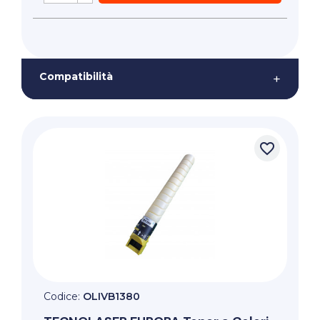
Compatibilità
+
favorite_border
Codice:
OLIVB1380