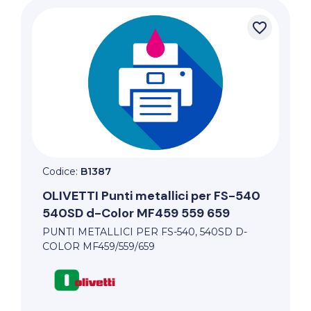
favorite_border
Codice:
B1387
OLIVETTI
Punti metallici per FS-540
540SD d-Color MF459 559 659
PUNTI METALLICI PER FS-540, 540SD D-
COLOR MF459/559/659