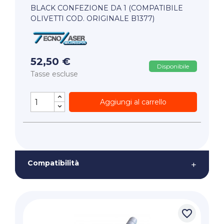
BLACK CONFEZIONE DA 1 (COMPATIBILE
OLIVETTI COD. ORIGINALE B1377)
52,50 €
Disponibile
Tasse escluse
Aggiungi al carrello
Compatibilità
+
favorite_border