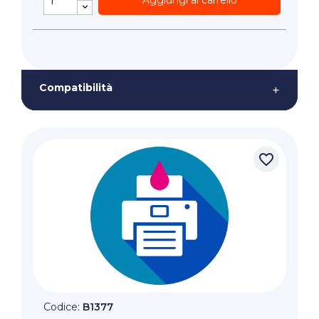
Aggiungi al carrello
Compatibilità
+
favorite_border
Codice:
B1377