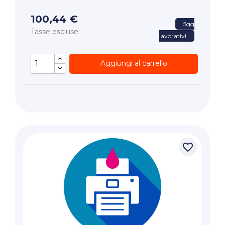
100,44 €
5gg
Tasse escluse
lavorativi
Aggiungi al carrello
favorite_border