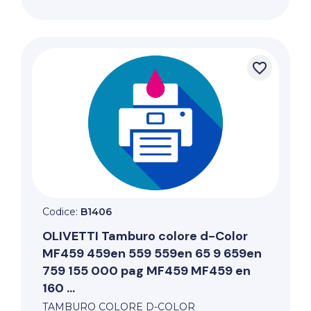
favorite_border
Codice:
B1406
OLIVETTI
Tamburo colore d-Color
MF459 459en 559 559en 65 9 659en
759 155 000 pag MF459 MF459 en
160 ...
TAMBURO COLORE D-COLOR