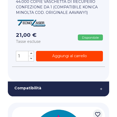
44.000 COPIE VASCHETTA DI RECUPERO
CONFEZIONE DA 1 (COMPATIBILE KONICA
MINOLTA COD. ORIGINALE AAVAWY1)
21,00 €
Disponibile
Tasse escluse
Aggiungi al carrello
Compatibilità
+
favorite_border