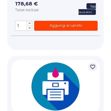
178,68 €
5gg
Tasse escluse
lavorativi
Aggiungi al carrello
favorite_border