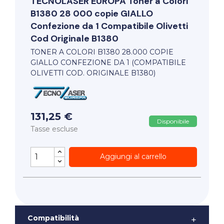
TECNOLASER EUROPA
Toner a Colori
B1380 28 000 copie GIALLO
Confezione da 1 Compatibile Olivetti
Cod Originale B1380
TONER A COLORI B1380 28.000 COPIE
GIALLO CONFEZIONE DA 1 (COMPATIBILE
OLIVETTI COD. ORIGINALE B1380)
131,25 €
Disponibile
Tasse escluse
Aggiungi al carrello
Compatibilità
+