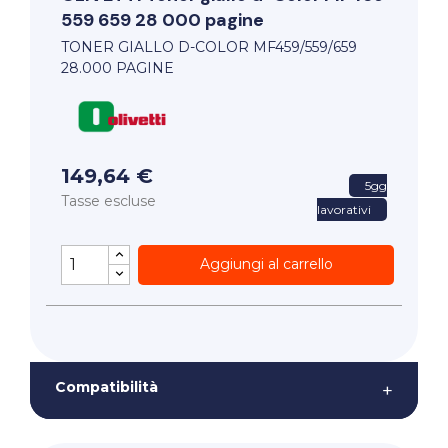
559 659 28 000 pagine
TONER GIALLO D-COLOR MF459/559/659
28.000 PAGINE
149,64 €
5gg
Tasse escluse
lavorativi
Aggiungi al carrello
Compatibilità
+