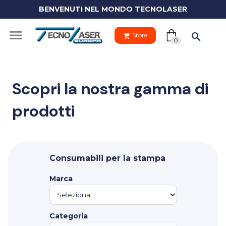
BENVENUTI NEL MONDO TECNOLASER
(0)

search
Store
shopping_cart
shopping_cart
0
Scopri la nostra gamma di
prodotti
Il tuo
clo
carrello
Your
Consumabili per la stampa
cart
Vai al carre
is
Marca
empty.
PROCEDI 
Categoria