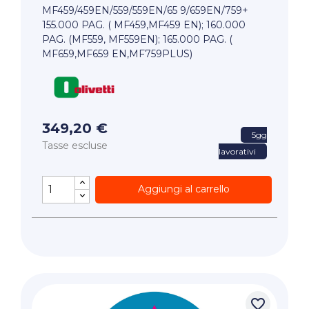
MF459/459EN/559/559EN/65 9/659EN/759+
155.000 PAG. ( MF459,MF459 EN); 160.000
PAG. (MF559, MF559EN); 165.000 PAG. (
MF659,MF659 EN,MF759PLUS)
349,20 €
5gg
Tasse escluse
lavorativi
Aggiungi al carrello
favorite_border