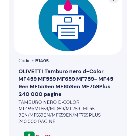
Codice:
B1405
OLIVETTI
Tamburo nero d-Color
MF459 MF559 MF659 MF759- MF45
9en MF559en MF659en MF759Plus
240 000 pagine
TAMBURO NERO D-COLOR
MF459/MF559/MF659/MF759- MF45
9EN/MF559EN/MF659EN/MF759PLUS
240.000 PAGINE