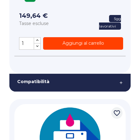
149,64 €
5gg
Tasse escluse
lavorativi
Aggiungi al carrello
Compatibilità
+
favorite_border