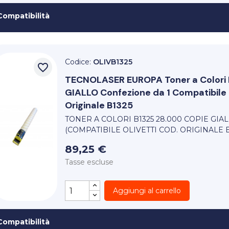
Compatibilità
Codice:
OLIVB1325
favorite_border
TECNOLASER EUROPA
Toner a Color
GIALLO Confezione da 1 Compatibile 
Originale B1325
TONER A COLORI B1325 28.000 COPIE GIA
(COMPATIBILE OLIVETTI COD. ORIGINALE B
89,25 €
Tasse escluse
Aggiungi al carrello
Compatibilità