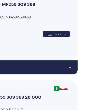
 MF259 309 369
9 MF459/559/659
5gg lavorativi
+
59 309 369 28 000