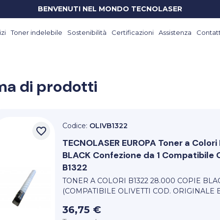
BENVENUTI NEL MONDO TECNOLASER
zi
Toner indelebile
Sostenibilità
Certificazioni
Assistenza
Contatt
a di prodotti
Codice:
OLIVB1322
favorite_border
TECNOLASER EUROPA
Toner a Color
BLACK Confezione da 1 Compatibile Ol
B1322
TONER A COLORI B1322 28.000 COPIE BL
(COMPATIBILE OLIVETTI COD. ORIGINALE B
36,75 €