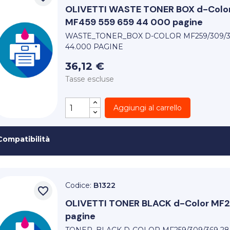
OLIVETTI
WASTE TONER BOX d-Color
MF459 559 659 44 000 pagine
WASTE_TONER_BOX D-COLOR MF259/309/36
44.000 PAGINE
36,12 €
Tasse escluse
Aggiungi al carrello
Compatibilità
Codice:
B1322
favorite_border
OLIVETTI
TONER BLACK d-Color MF2
pagine