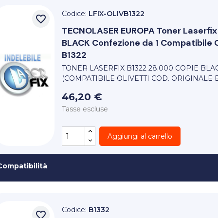
Codice:
LFIX-OLIVB1322
favorite_border
TECNOLASER EUROPA
Toner Laserfi
BLACK Confezione da 1 Compatibile Ol
B1322
TONER LASERFIX B1322 28.000 COPIE BL
(COMPATIBILE OLIVETTI COD. ORIGINALE B
46,20 €
Tasse escluse
Aggiungi al carrello
Compatibilità
Codice:
B1332
favorite_border