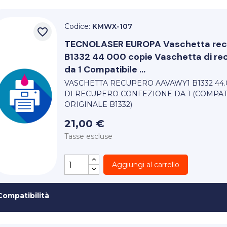
Codice:
KMWX-107
favorite_border
TECNOLASER EUROPA
Vaschetta re
B1332 44 000 copie Vaschetta di re
da 1 Compatibile ...
VASCHETTA RECUPERO AAVAWY1 B1332 44.
DI RECUPERO CONFEZIONE DA 1 (COMPATI
ORIGINALE B1332)
21,00 €
Tasse escluse
Aggiungi al carrello
Compatibilità