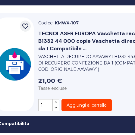
Codice:
KMWX-107
favorite_border
TECNOLASER EUROPA
Vaschetta re
B1332 44 000 copie Vaschetta di re
da 1 Compatibile ...
VASCHETTA RECUPERO AAVAWY1 B1332 44.
DI RECUPERO CONFEZIONE DA 1 (COMPAT
COD. ORIGINALE AAVAWY1)
21,00 €
Tasse escluse
Aggiungi al carrello
Compatibilità