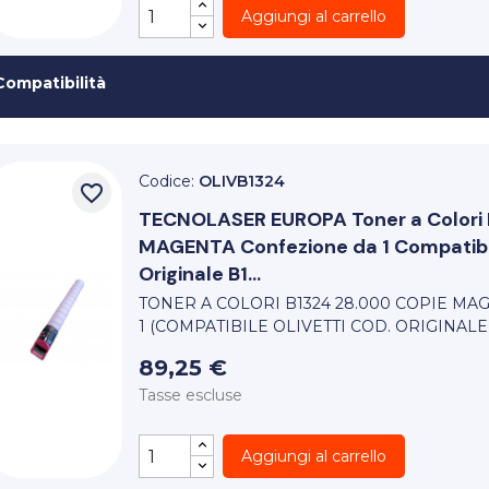
Aggiungi al carrello
Compatibilità
Codice:
OLIVB1324
favorite_border
TECNOLASER EUROPA
Toner a Color
MAGENTA Confezione da 1 Compatibil
Originale B1...
TONER A COLORI B1324 28.000 COPIE M
1 (COMPATIBILE OLIVETTI COD. ORIGINALE 
89,25 €
Tasse escluse
Aggiungi al carrello