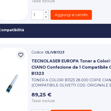
Tasse escluse
Aggiungi al carrello
Compatibilità
Codice:
OLIVB1323
favorite_border
TECNOLASER EUROPA
Toner a Color
CIANO Confezione da 1 Compatibile Ol
B1323
TONER A COLORI B1323 28.000 COPIE CI
(COMPATIBILE OLIVETTI COD. ORIGINALE B
89,25 €
Tasse escluse