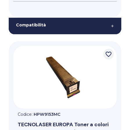
Compatibilità
+
favorite_border
Codice:
HPW9153MC
TECNOLASER EUROPA
Toner a colori