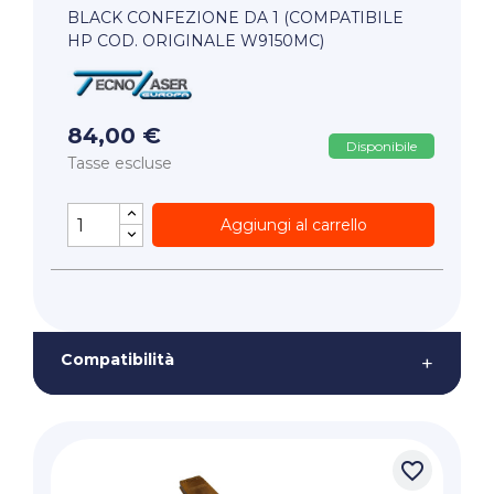
BLACK CONFEZIONE DA 1 (COMPATIBILE
HP COD. ORIGINALE W9150MC)
84,00 €
Disponibile
Tasse escluse
Aggiungi al carrello
Compatibilità
+
favorite_border