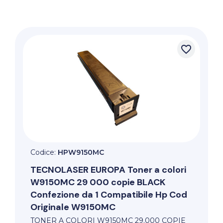
favorite_border
Codice:
HPW9150MC
TECNOLASER EUROPA
Toner a colori
W9150MC 29 000 copie BLACK
Confezione da 1 Compatibile Hp Cod
Originale W9150MC
TONER A COLORI W9150MC 29.000 COPIE