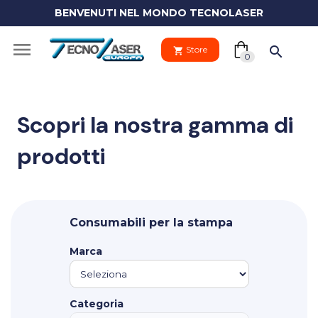
BENVENUTI NEL MONDO TECNOLASER
(0)

search
Store
shopping_cart
shopping_cart
0
Scopri la nostra gamma di
prodotti
Il tuo
clo
carrello
Your
Consumabili per la stampa
cart
Vai al carre
is
Marca
empty.
PROCEDI 
Categoria