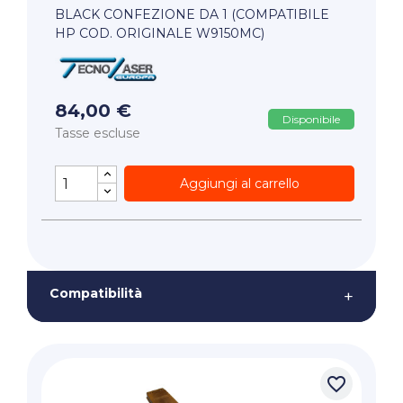
BLACK CONFEZIONE DA 1 (COMPATIBILE
HP COD. ORIGINALE W9150MC)
84,00 €
Disponibile
Tasse escluse
Aggiungi al carrello
Compatibilità
+
favorite_border