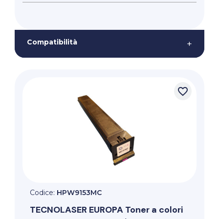
Compatibilità
+
favorite_border
Codice:
HPW9153MC
TECNOLASER EUROPA
Toner a colori