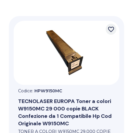
favorite_border
Codice:
HPW9150MC
TECNOLASER EUROPA
Toner a colori
W9150MC 29 000 copie BLACK
Confezione da 1 Compatibile Hp Cod
Originale W9150MC
TONER A COLORI W9150MC 29.000 COPIE