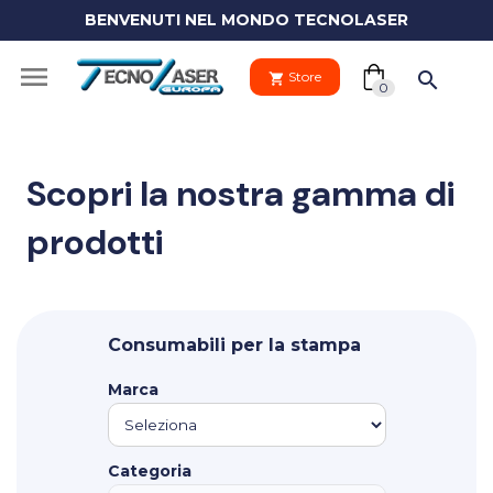
BENVENUTI NEL MONDO TECNOLASER
(0)

search
Store
shopping_cart
shopping_cart
0
Scopri la nostra gamma di
prodotti
Il tuo
clo
carrello
Your
Consumabili per la stampa
cart
Vai al carre
is
Marca
empty.
PROCEDI 
Categoria