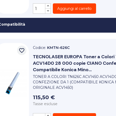
Aggiungi al carrello
Compatibilità
Codice:
KMTN-626C
favorite_border
TECNOLASER EUROPA
Toner a Color
ACV14D0 28 000 copie CIANO Confez
Compatibile Konica Mino...
TONER A COLORI TN626C ACV1450 ACV14D0
CONFEZIONE DA 1 (COMPATIBILE KONICA 
ORIGINALE ACV1450)
115,50 €
Tasse escluse