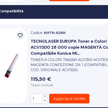
Compatibilità
Codice:
KMTN-626M
favorite_border
TECNOLASER EUROPA
Toner a Colo
ACV13D0 28 000 copie MAGENTA Con
Compatibile Konica Mi...
TONER A COLORI TN626M ACV1350 ACV13D
MAGENTA CONFEZIONE DA 1 (COMPATIBIL
COD. ORIGINALE ACV1350)
115,50 €
Tasse escluse
Aggiungi al carrello