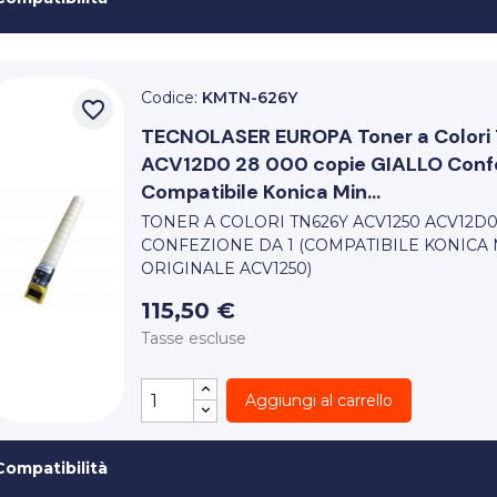
Codice:
KMTN-626Y
favorite_border
TECNOLASER EUROPA
Toner a Color
ACV12D0 28 000 copie GIALLO Confe
Compatibile Konica Min...
TONER A COLORI TN626Y ACV1250 ACV12D0
CONFEZIONE DA 1 (COMPATIBILE KONICA 
ORIGINALE ACV1250)
115,50 €
Tasse escluse
Aggiungi al carrello
Compatibilità