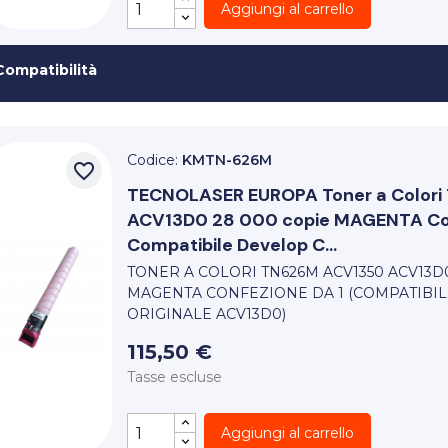
Aggiungi al carrello
Compatibilità
Codice:
KMTN-626M
favorite_border
TECNOLASER EUROPA
Toner a Colo
ACV13D0 28 000 copie MAGENTA Con
Compatibile Develop C...
TONER A COLORI TN626M ACV1350 ACV13D
MAGENTA CONFEZIONE DA 1 (COMPATIBIL
ORIGINALE ACV13D0)
115,50 €
Tasse escluse
Aggiungi al carrello