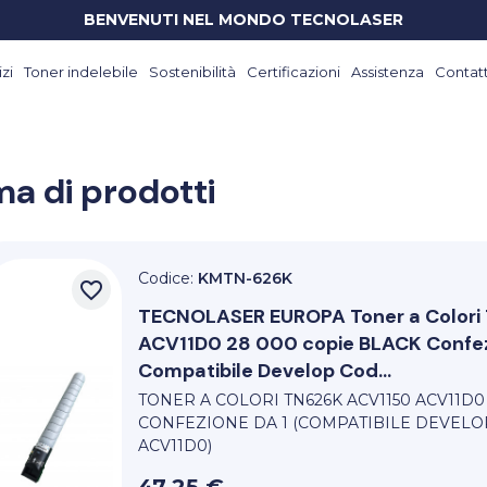
BENVENUTI NEL MONDO TECNOLASER
zi
Toner indelebile
Sostenibilità
Certificazioni
Assistenza
Contatt
a di prodotti
Codice:
KMTN-626K
favorite_border
TECNOLASER EUROPA
Toner a Color
ACV11D0 28 000 copie BLACK Confez
Compatibile Develop Cod...
TONER A COLORI TN626K ACV1150 ACV11D0
CONFEZIONE DA 1 (COMPATIBILE DEVELO
ACV11D0)