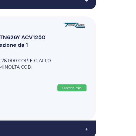
+
i TN626Y ACV1250
zione da 1
 28.000 COPIE GIALLO
MINOLTA COD.
Disponibile
+