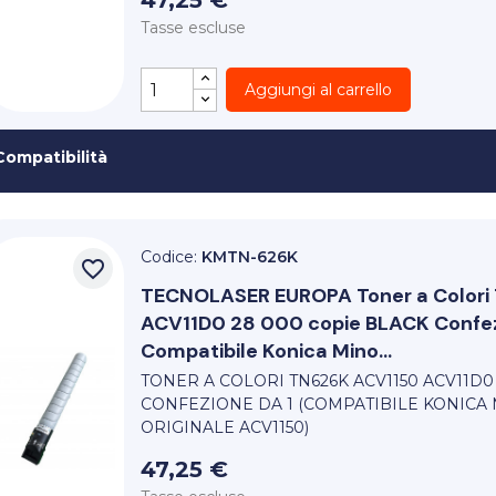
47,25 €
Tasse escluse
Aggiungi al carrello
Compatibilità
Codice:
KMTN-626K
favorite_border
TECNOLASER EUROPA
Toner a Color
ACV11D0 28 000 copie BLACK Confez
Compatibile Konica Mino...
TONER A COLORI TN626K ACV1150 ACV11D0
CONFEZIONE DA 1 (COMPATIBILE KONICA 
ORIGINALE ACV1150)
47,25 €