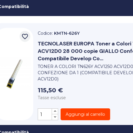
Compatibilità
Codice:
KMTN-626Y
favorite_border
TECNOLASER EUROPA
Toner a Color
ACV12D0 28 000 copie GIALLO Confe
Compatibile Develop Co...
TONER A COLORI TN626Y ACV1250 ACV12D0
CONFEZIONE DA 1 (COMPATIBILE DEVELO
ACV12D0)
115,50 €
Tasse escluse
Aggiungi al carrello
Compatibilità