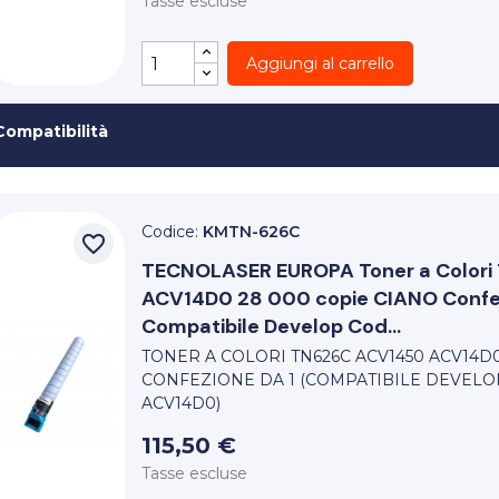
Tasse escluse
Aggiungi al carrello
Compatibilità
Codice:
KMTN-626C
favorite_border
TECNOLASER EUROPA
Toner a Color
ACV14D0 28 000 copie CIANO Confez
Compatibile Develop Cod...
TONER A COLORI TN626C ACV1450 ACV14D0
CONFEZIONE DA 1 (COMPATIBILE DEVELO
ACV14D0)
115,50 €
Tasse escluse