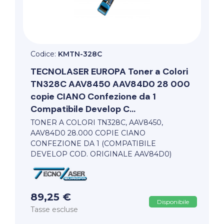
Codice:
KMTN-328C
TECNOLASER EUROPA
Toner a Colori
TN328C AAV8450 AAV84D0 28 000
copie CIANO Confezione da 1
Compatibile Develop C...
TONER A COLORI TN328C, AAV8450,
AAV84D0 28.000 COPIE CIANO
CONFEZIONE DA 1 (COMPATIBILE
DEVELOP COD. ORIGINALE AAV84D0)
89,25 €
Disponibile
Tasse escluse