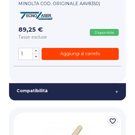
MINOLTA COD. ORIGINALE AAV8350)
89,25 €
Disponibile
Tasse escluse
Aggiungi al carrello
Compatibilità
+
favorite_border