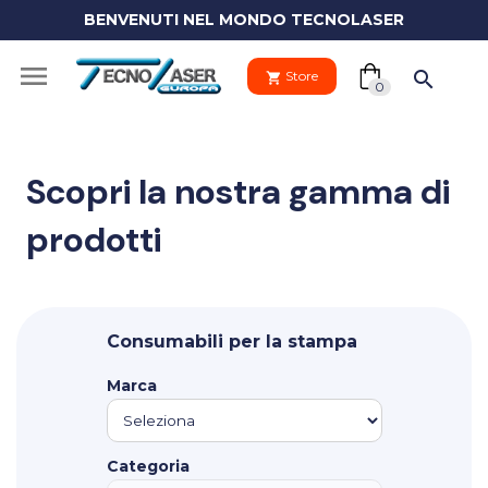
BENVENUTI NEL MONDO TECNOLASER
(0)

search
Store
shopping_cart
shopping_cart
0
Scopri la nostra gamma di
prodotti
Il tuo
clo
carrello
Your
Consumabili per la stampa
cart
Vai al carre
is
Marca
empty.
PROCEDI 
Categoria