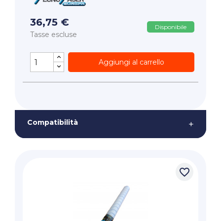
36,75 €
Disponibile
Tasse escluse
Aggiungi al carrello
Compatibilità
+
favorite_border