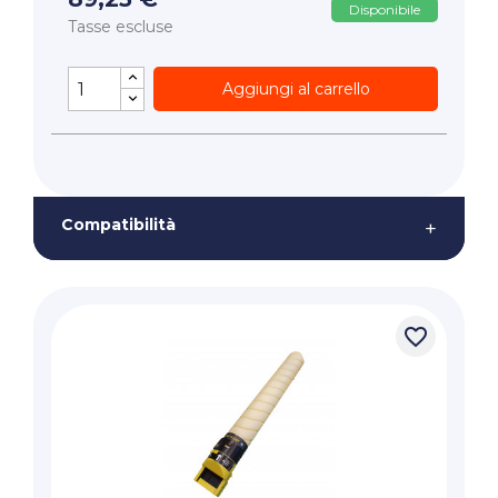
Disponibile
Tasse escluse
Aggiungi al carrello
Compatibilità
+
favorite_border