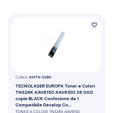
favorite_border
Codice:
KMTN-328K
TECNOLASER EUROPA
Toner a Colori
TN328K AAV8150 AAV81D0 28 000
copie BLACK Confezione da 1
Compatibile Develop Co...
TONER A COLORI TN328K AAV8150