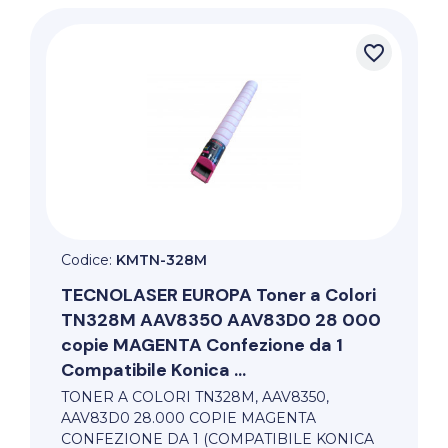
favorite_border
Codice:
KMTN-328M
TECNOLASER EUROPA
Toner a Colori
TN328M AAV8350 AAV83D0 28 000
copie MAGENTA Confezione da 1
Compatibile Konica ...
TONER A COLORI TN328M, AAV8350,
AAV83D0 28.000 COPIE MAGENTA
CONFEZIONE DA 1 (COMPATIBILE KONICA