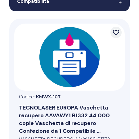
Compatibilità
+
favorite_border
Codice:
KMWX-107
TECNOLASER EUROPA
Vaschetta
recupero AAVAWY1 B1332 44 000
copie Vaschetta di recupero
Confezione da 1 Compatibile ...