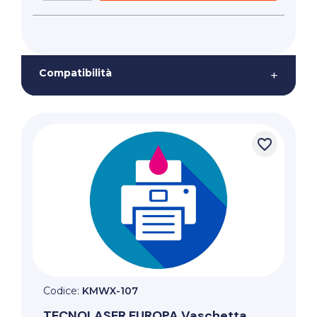
Compatibilità
+
favorite_border
Codice:
KMWX-107
TECNOLASER EUROPA
Vaschetta