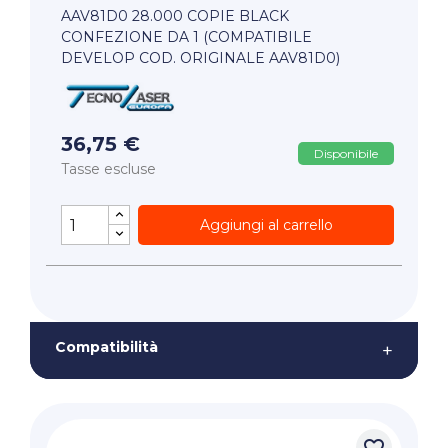
AAV81D0 28.000 COPIE BLACK
CONFEZIONE DA 1 (COMPATIBILE
DEVELOP COD. ORIGINALE AAV81D0)
36,75 €
Disponibile
Tasse escluse
Aggiungi al carrello
Compatibilità
+
favorite_border