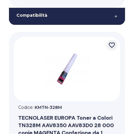
Compatibilità
+
favorite_border
Codice:
KMTN-328M
TECNOLASER EUROPA
Toner a Colori
TN328M AAV8350 AAV83D0 28 000
copie MAGENTA Confezione da 1