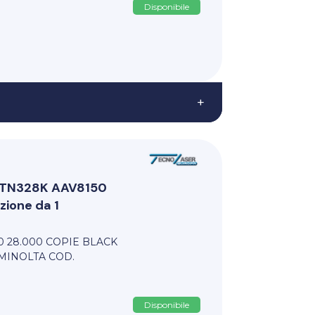
Disponibile
+
i TN328K AAV8150
ione da 1
0 28.000 COPIE BLACK
MINOLTA COD.
Disponibile