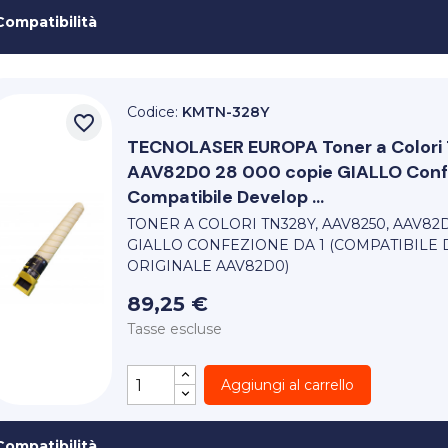
Compatibilità
Codice:
KMTN-328Y
favorite_border
TECNOLASER EUROPA
Toner a Color
AAV82D0 28 000 copie GIALLO Confe
Compatibile Develop ...
TONER A COLORI TN328Y, AAV8250, AAV82
GIALLO CONFEZIONE DA 1 (COMPATIBILE
ORIGINALE AAV82D0)
89,25 €
Tasse escluse
Aggiungi al carrello
Compatibilità