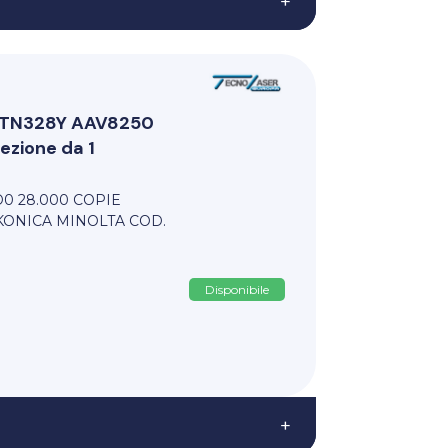
+
i TN328Y AAV8250
zione da 1
D0 28.000 COPIE
KONICA MINOLTA COD.
Disponibile
+