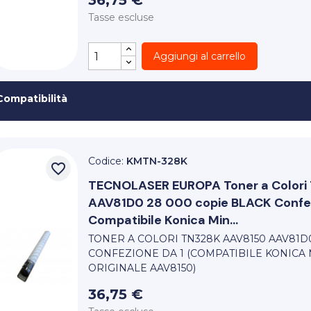
36,75 €
Tasse escluse
Aggiungi al carrello
Compatibilità
Codice:
KMTN-328K
favorite_border
TECNOLASER EUROPA
Toner a Color
AAV81D0 28 000 copie BLACK Confez
Compatibile Konica Min...
TONER A COLORI TN328K AAV8150 AAV81D
CONFEZIONE DA 1 (COMPATIBILE KONICA 
ORIGINALE AAV8150)
36,75 €