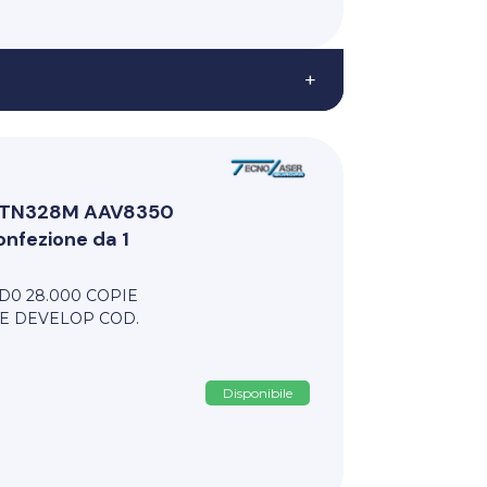
+
ri TN328M AAV8350
fezione da 1
D0 28.000 COPIE
E DEVELOP COD.
Disponibile