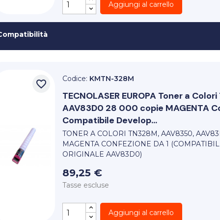
Aggiungi al carrello
Compatibilità
Codice:
KMTN-328M
favorite_border
TECNOLASER EUROPA
Toner a Colo
AAV83D0 28 000 copie MAGENTA Con
Compatibile Develop...
TONER A COLORI TN328M, AAV8350, AAV83
MAGENTA CONFEZIONE DA 1 (COMPATIBIL
ORIGINALE AAV83D0)
89,25 €
Tasse escluse
Aggiungi al carrello