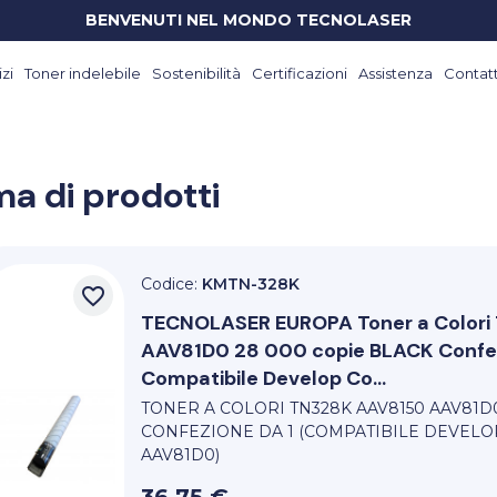
BENVENUTI NEL MONDO TECNOLASER
zi
Toner indelebile
Sostenibilità
Certificazioni
Assistenza
Contatt
a di prodotti
Codice:
KMTN-328K
favorite_border
TECNOLASER EUROPA
Toner a Color
AAV81D0 28 000 copie BLACK Confez
Compatibile Develop Co...
TONER A COLORI TN328K AAV8150 AAV81D
CONFEZIONE DA 1 (COMPATIBILE DEVELO
AAV81D0)