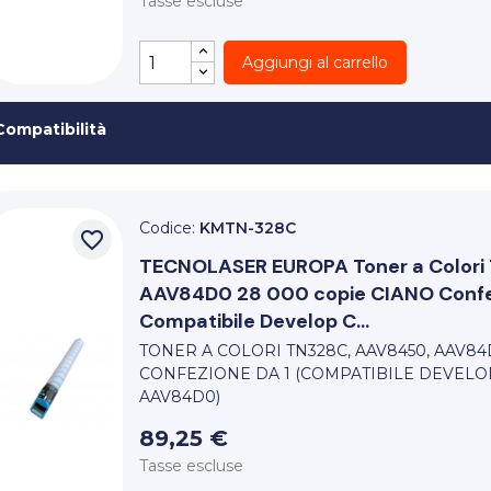
Tasse escluse
Aggiungi al carrello
Compatibilità
Codice:
KMTN-328C
favorite_border
TECNOLASER EUROPA
Toner a Colo
AAV84D0 28 000 copie CIANO Confe
Compatibile Develop C...
TONER A COLORI TN328C, AAV8450, AAV84
CONFEZIONE DA 1 (COMPATIBILE DEVELO
AAV84D0)
89,25 €
Tasse escluse