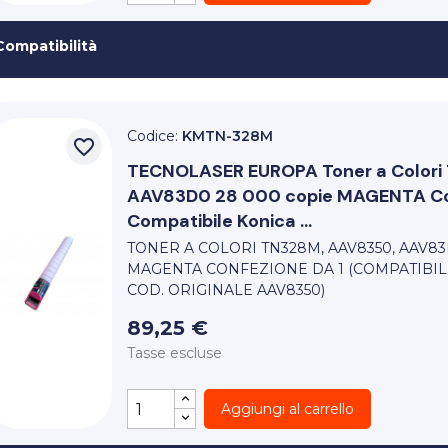
Compatibilità
Codice:
KMTN-328M
favorite_border
TECNOLASER EUROPA
Toner a Colo
AAV83D0 28 000 copie MAGENTA Con
Compatibile Konica ...
TONER A COLORI TN328M, AAV8350, AAV83
MAGENTA CONFEZIONE DA 1 (COMPATIBIL
COD. ORIGINALE AAV8350)
89,25 €
Tasse escluse
Aggiungi al carrello