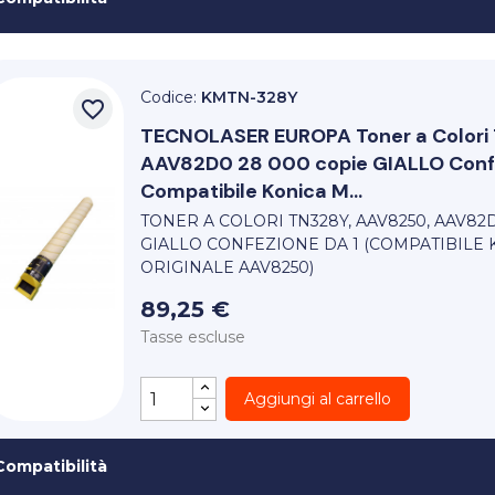
Codice:
KMTN-328Y
favorite_border
TECNOLASER EUROPA
Toner a Color
AAV82D0 28 000 copie GIALLO Confe
Compatibile Konica M...
TONER A COLORI TN328Y, AAV8250, AAV82
GIALLO CONFEZIONE DA 1 (COMPATIBILE 
ORIGINALE AAV8250)
89,25 €
Tasse escluse
Aggiungi al carrello
Compatibilità