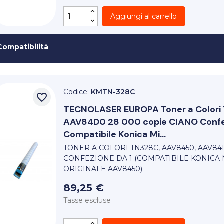
Aggiungi al carrello
Compatibilità
Codice:
KMTN-328C
favorite_border
TECNOLASER EUROPA
Toner a Colo
AAV84D0 28 000 copie CIANO Confe
Compatibile Konica Mi...
TONER A COLORI TN328C, AAV8450, AAV84
CONFEZIONE DA 1 (COMPATIBILE KONICA 
ORIGINALE AAV8450)
89,25 €
Tasse escluse