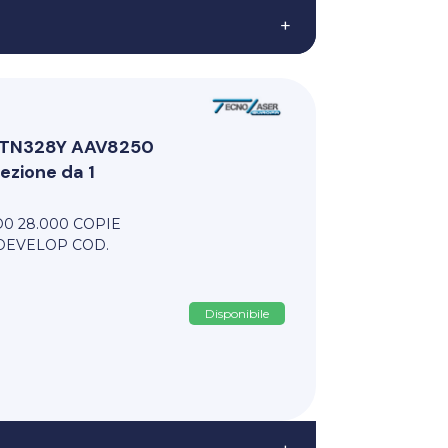
+
i TN328Y AAV8250
zione da 1
D0 28.000 COPIE
 DEVELOP COD.
Disponibile