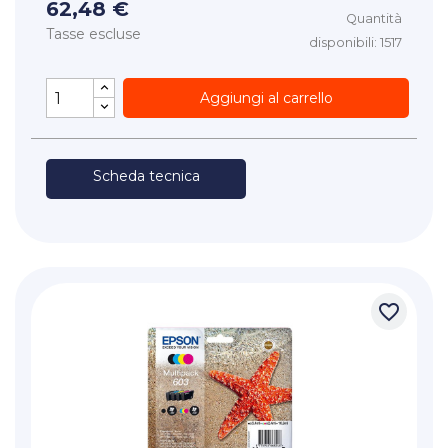
62,48 €
Quantità
Tasse escluse
disponibili: 1517
Aggiungi al carrello
Scheda tecnica
favorite_border