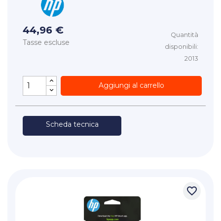
44,96 €
Quantità
Tasse escluse
disponibili:
2013
Aggiungi al carrello
Scheda tecnica
favorite_border