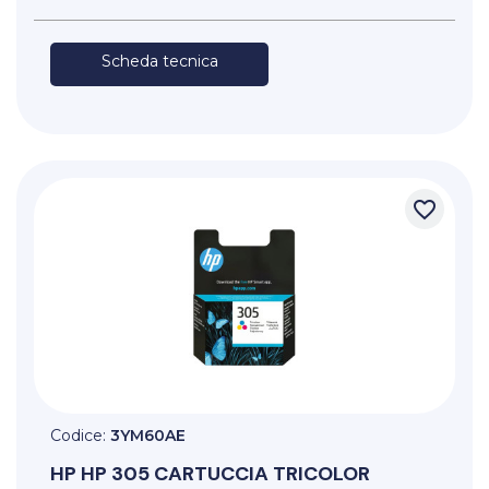
Scheda tecnica
favorite_border
Codice:
3YM60AE
HP
HP 305 CARTUCCIA TRICOLOR