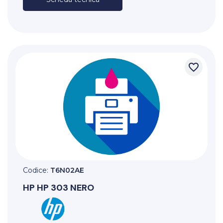
favorite_border
Codice:
T6N02AE
HP
HP 303 NERO