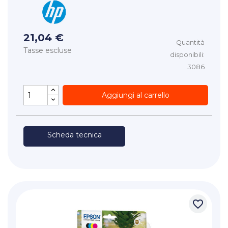
21,04 €
Quantità
Tasse escluse
disponibili:
3086
Aggiungi al carrello
Scheda tecnica
favorite_border