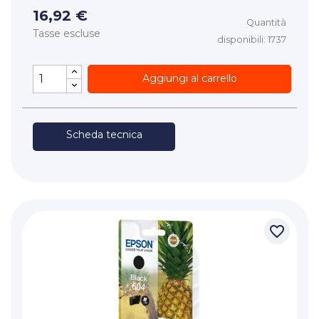
16,92 €
Quantità
Tasse escluse
disponibili: 1737
Aggiungi al carrello
Scheda tecnica
favorite_border