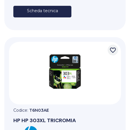
Scheda tecnica
favorite_border
Codice:
T6N03AE
HP
HP 303XL TRICROMIA