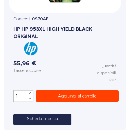
Codice:
L0S70AE
HP
HP 953XL HIGH YIELD BLACK
ORIGINAL
55,96 €
Quantità
Tasse escluse
disponibili:
1703
Aggiungi al carrello
Scheda tecnica