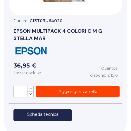
Codice:
C13T03U64020
EPSON
MULTIPACK 4 COLORI C M G
STELLA MAR
36,95 €
Quantità
Tasse escluse
disponibili: 1516
Aggiungi al carrello
Scheda tecnica