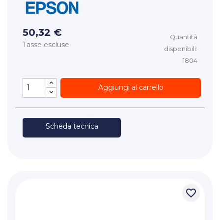
50,32 €
Quantità
Tasse escluse
disponibili:
1804
Aggiungi al carrello
Scheda tecnica
favorite_border