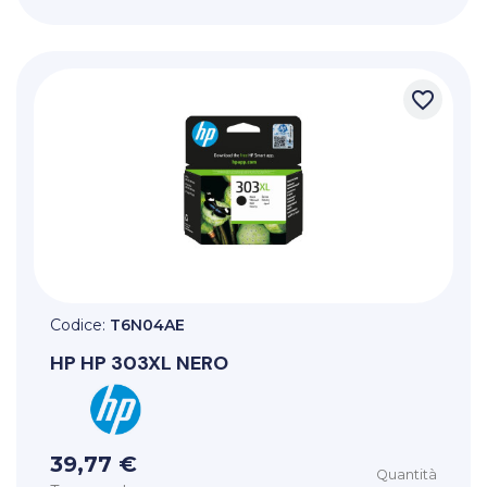
favorite_border
Codice:
T6N04AE
HP
HP 303XL NERO
39,77 €
Quantità