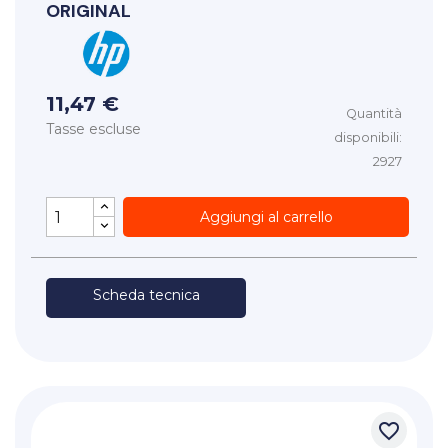
ORIGINAL
11,47 €
Quantità
Tasse escluse
disponibili:
2927
Aggiungi al carrello
Scheda tecnica
favorite_border