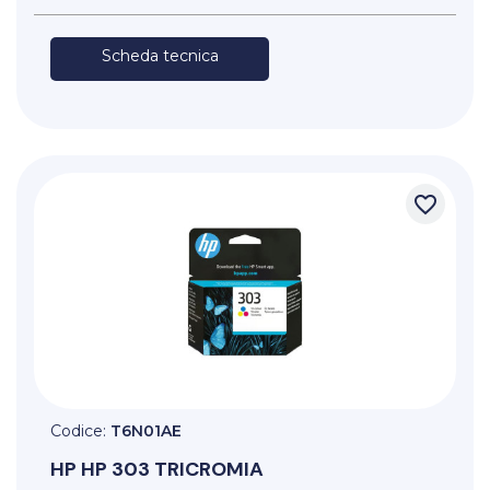
Scheda tecnica
favorite_border
Codice:
T6N01AE
HP
HP 303 TRICROMIA