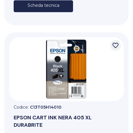
Scheda tecnica
favorite_border
Codice:
C13T05H14010
EPSON
CART INK NERA 405 XL
DURABRITE