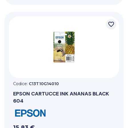
favorite_border
Codice:
C13T10G14010
EPSON
CARTUCCE INK ANANAS BLACK
604
15,83 €