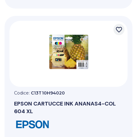
favorite_border
Codice:
C13T10H94020
EPSON
CARTUCCE INK ANANAS4-COL
604 XL