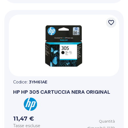
favorite_border
Codice:
3YM61AE
HP
HP 305 CARTUCCIA NERA ORIGINAL
11,47 €
Quantità
Tasse escluse