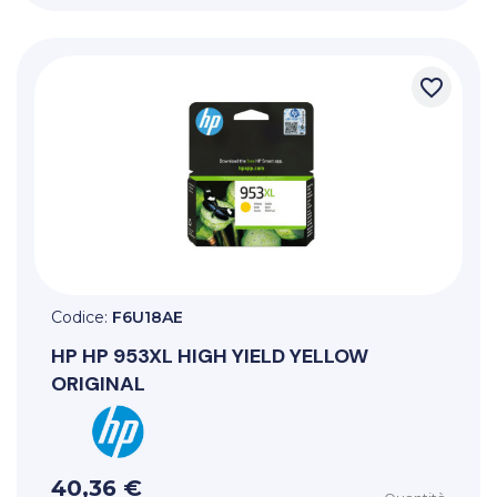
favorite_border
Codice:
F6U18AE
HP
HP 953XL HIGH YIELD YELLOW
ORIGINAL
40,36 €