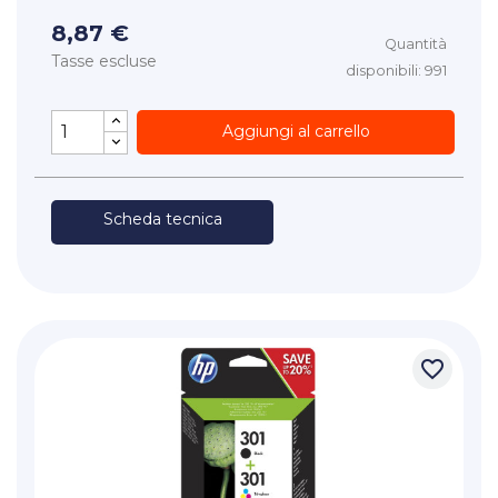
8,87 €
Quantità
Tasse escluse
disponibili: 991
Aggiungi al carrello
Scheda tecnica
favorite_border