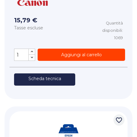
15,79 €
Quantità
Tasse escluse
disponibili:
1069
Aggiungi al carrello
Scheda tecnica
favorite_border