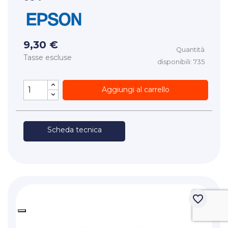
9,30 €
Quantità
Tasse escluse
disponibili: 735
Aggiungi al carrello
Scheda tecnica
favorite_border