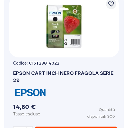
favorite_border
Codice:
C13T29814022
EPSON
CART INCH NERO FRAGOLA SERIE
29
14,60 €
Quantità
Tasse escluse
disponibili: 900