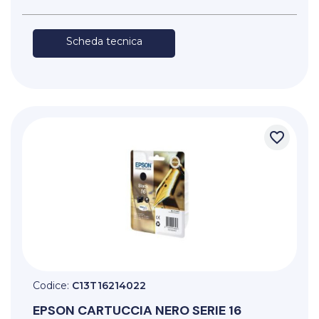
Scheda tecnica
favorite_border
Codice:
C13T16214022
EPSON
CARTUCCIA NERO SERIE 16