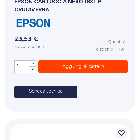
EPSON
CARTUCCIA NERO 16XL P
CRUCIVERBA
23,53 €
Quantità
Tasse escluse
disponibili: 784
Aggiungi al carrello
Scheda tecnica
favorite_border