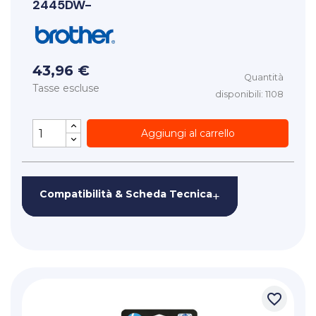
2445DW-
43,96 €
Quantità
Tasse escluse
disponibili: 1108
Aggiungi al carrello
Compatibilità & Scheda Tecnica
+
favorite_border