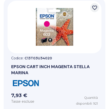
favorite_border
Codice:
C13T03U34020
EPSON
CART INCH MAGENTA STELLA
MARINA
7,93 €
Quantità
Tasse escluse
disponibili: 921