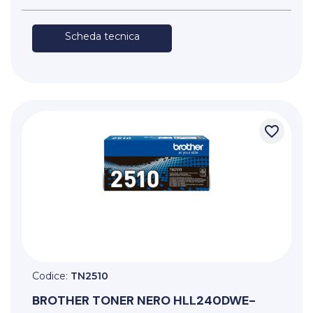
Scheda tecnica
favorite_border
Codice:
TN2510
BROTHER
TONER NERO HLL240DWE-