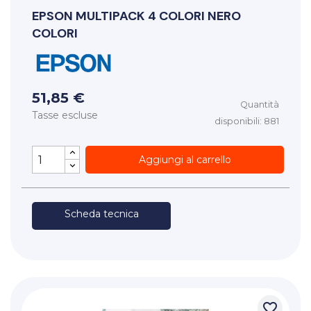
EPSON
MULTIPACK 4 COLORI NERO
COLORI
51,85 €
Quantità
Tasse escluse
disponibili: 881
Aggiungi al carrello
Scheda tecnica
favorite_border