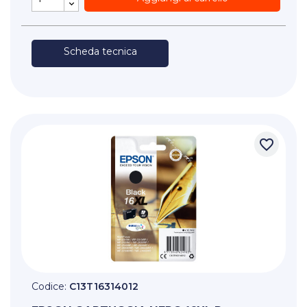
Scheda tecnica
favorite_border
Codice:
C13T16314012