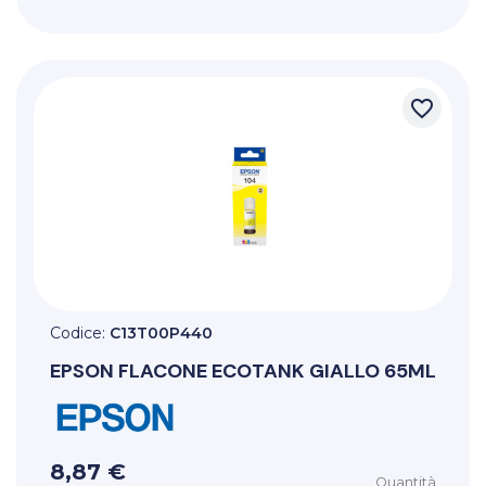
favorite_border
Codice:
C13T00P440
EPSON
FLACONE ECOTANK GIALLO 65ML
8,87 €
Quantità