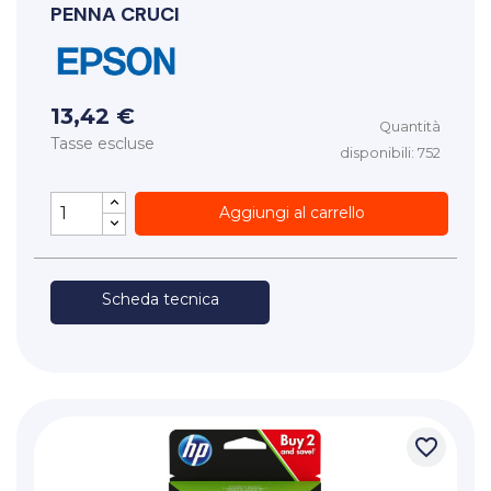
PENNA CRUCI
13,42 €
Quantità
Tasse escluse
disponibili: 752
Aggiungi al carrello
Scheda tecnica
favorite_border