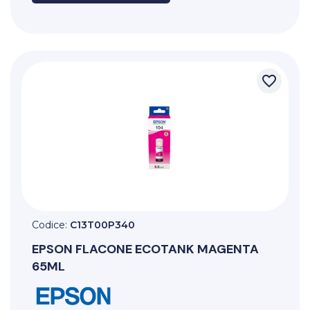
favorite_border
Codice:
C13T00P340
EPSON
FLACONE ECOTANK MAGENTA
65ML