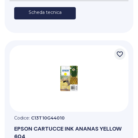
Scheda tecnica
favorite_border
Codice:
C13T10G44010
EPSON
CARTUCCE INK ANANAS YELLOW
604