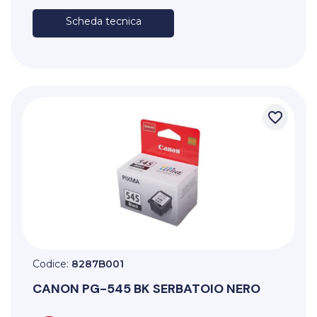
Scheda tecnica
favorite_border
Codice:
8287B001
CANON
PG-545 BK SERBATOIO NERO