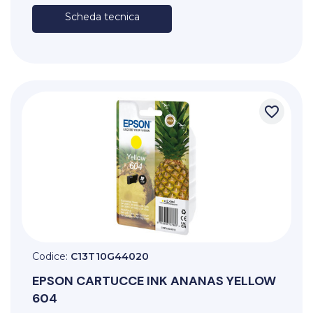
Scheda tecnica
favorite_border
Codice:
C13T10G44020
EPSON
CARTUCCE INK ANANAS YELLOW
604